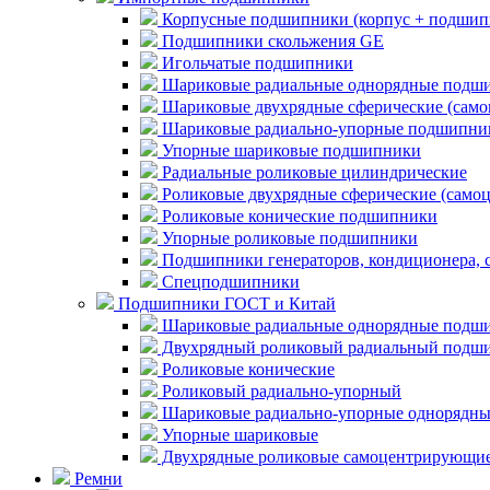
Корпусные подшипники (корпус + подшип
Подшипники скольжения GE
Игольчатые подшипники
Шариковые радиальные однорядные подши
Шариковые двухрядные сферические (сам
Шариковые радиально-упорные подшипни
Упорные шариковые подшипники
Радиальные роликовые цилиндрические
Роликовые двухрядные сферические (само
Роликовые конические подшипники
Упорные роликовые подшипники
Подшипники генераторов, кондиционера, 
Спецподшипники
Подшипники ГОСТ и Китай
Шариковые радиальные однорядные подши
Двухрядный роликовый радиальный подши
Роликовые конические
Роликовый радиально-упорный
Шариковые радиально-упорные однорядны
Упорные шариковые
Двухрядные роликовые самоцентрирующи
Ремни