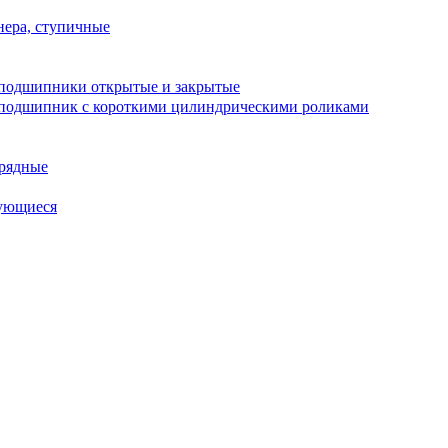
ера, ступичные
подшипники открытые и закрытые
подшипник с короткими цилиндрическими роликами
рядные
ующиеся