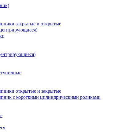
ник)
пники закрытые и открытые
оцентрирующиеся)
ки
центрирующиеся)
ступичные
пники открытые и закрытые
пник с короткими цилиндрическими роликами
е
еся