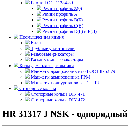
Ремни ГОСТ 1284-89
Ремни профиль Z(0)
Ремни профиль А
Ремни профиль В(Б)
Ремни профиль С(В)
Ремни профиль D(Г) и E(Д)
Промышленная химия
Клеи
Трубные уплотнители
Резьбовые фиксаторы
Вал-втулочные фиксаторы
Кольца, манжеты, сальники
Манжеты армированные по ГОСТ 8752-79
Манжеты армированные FPM
Манжеты полиуретановые TTU PU
Стопорные кольца
Стопорные кольца DIN 471
Стопорные кольца DIN 472
HR 31317 J NSK - однорядны