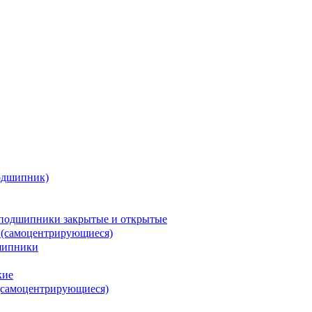
одшипник)
подшипники закрытые и открытые
 (самоцентрирующиеся)
шипники
кие
(самоцентрирующиеся)