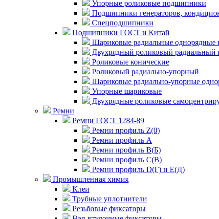
Упорные роликовые подшипники
Подшипники генераторов, кондицион
Спецподшипники
Подшипники ГОСТ и Китай
Шариковые радиальные однорядные 
Двухрядный роликовый радиальный 
Роликовые конические
Роликовый радиально-упорный
Шариковые радиально-упорные одно
Упорные шариковые
Двухрядные роликовые самоцентрир
Ремни
Ремни ГОСТ 1284-89
Ремни профиль Z(0)
Ремни профиль А
Ремни профиль В(Б)
Ремни профиль С(В)
Ремни профиль D(Г) и E(Д)
Промышленная химия
Клеи
Трубные уплотнители
Резьбовые фиксаторы
Вал-втулочные фиксаторы