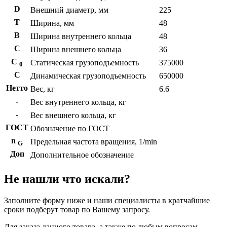
D
Внешний диаметр, мм
225
T
Ширина, мм
48
B
Ширина внутреннего кольца
48
С
Ширина внешнего кольца
36
С
Статическая грузоподъемность
375000
0
C
Динамическая грузоподъемность
650000
Нетто
Вес, кг
6.6
-
Вес внутреннего кольца, кг
-
Вес внешнего кольца, кг
ГОСТ
Обозначение по ГОСТ
n
Предельная частота вращения, 1/min
G
Доп
Дополнительное обозначение
Не нашли что искали?
Заполните форму ниже и наши специалисты в кратчайшие
сроки подберут товар по Вашему запросу.
Для заказа данного товара, а также по любым вопросам