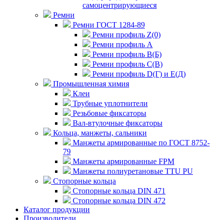
самоцентрирующиеся
Ремни
Ремни ГОСТ 1284-89
Ремни профиль Z(0)
Ремни профиль А
Ремни профиль В(Б)
Ремни профиль С(В)
Ремни профиль D(Г) и E(Д)
Промышленная химия
Клеи
Трубные уплотнители
Резьбовые фиксаторы
Вал-втулочные фиксаторы
Кольца, манжеты, сальники
Манжеты армированные по ГОСТ 8752-
79
Манжеты армированные FPM
Манжеты полиуретановые TTU PU
Стопорные кольца
Стопорные кольца DIN 471
Стопорные кольца DIN 472
Каталог продукции
Производители