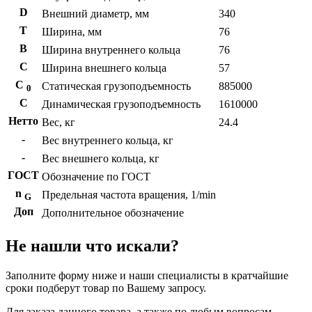
D
Внешний диаметр, мм
340
T
Ширина, мм
76
B
Ширина внутреннего кольца
76
С
Ширина внешнего кольца
57
С
Статическая грузоподъемность
885000
0
C
Динамическая грузоподъемность
1610000
Нетто
Вес, кг
24.4
-
Вес внутреннего кольца, кг
-
Вес внешнего кольца, кг
ГОСТ
Обозначение по ГОСТ
n
Предельная частота вращения, 1/min
G
Доп
Дополнительное обозначение
Не нашли что искали?
Заполните форму ниже и наши специалисты в кратчайшие
сроки подберут товар по Вашему запросу.
Для заказа данного товара, а также по любым вопросам