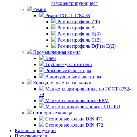
самоцентрирующиеся
Ремни
Ремни ГОСТ 1284-89
Ремни профиль Z(0)
Ремни профиль А
Ремни профиль В(Б)
Ремни профиль С(В)
Ремни профиль D(Г) и E(Д)
Промышленная химия
Клеи
Трубные уплотнители
Резьбовые фиксаторы
Вал-втулочные фиксаторы
Кольца, манжеты, сальники
Манжеты армированные по ГОСТ 8752-
79
Манжеты армированные FPM
Манжеты полиуретановые TTU PU
Стопорные кольца
Стопорные кольца DIN 471
Стопорные кольца DIN 472
Каталог продукции
Производители