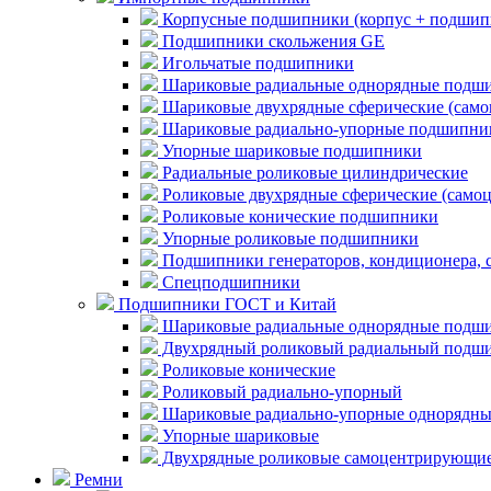
Корпусные подшипники (корпус + подшип
Подшипники скольжения GE
Игольчатые подшипники
Шариковые радиальные однорядные подши
Шариковые двухрядные сферические (сам
Шариковые радиально-упорные подшипни
Упорные шариковые подшипники
Радиальные роликовые цилиндрические
Роликовые двухрядные сферические (само
Роликовые конические подшипники
Упорные роликовые подшипники
Подшипники генераторов, кондиционера, 
Спецподшипники
Подшипники ГОСТ и Китай
Шариковые радиальные однорядные подши
Двухрядный роликовый радиальный подши
Роликовые конические
Роликовый радиально-упорный
Шариковые радиально-упорные однорядны
Упорные шариковые
Двухрядные роликовые самоцентрирующи
Ремни