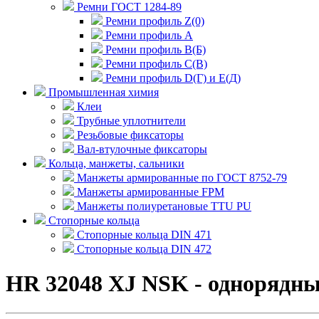
Ремни ГОСТ 1284-89
Ремни профиль Z(0)
Ремни профиль А
Ремни профиль В(Б)
Ремни профиль С(В)
Ремни профиль D(Г) и E(Д)
Промышленная химия
Клеи
Трубные уплотнители
Резьбовые фиксаторы
Вал-втулочные фиксаторы
Кольца, манжеты, сальники
Манжеты армированные по ГОСТ 8752-79
Манжеты армированные FPM
Манжеты полиуретановые TTU PU
Стопорные кольца
Стопорные кольца DIN 471
Стопорные кольца DIN 472
HR 32048 XJ NSK - однорядн