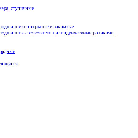
ера, ступичные
подшипники открытые и закрытые
подшипник с короткими цилиндрическими роликами
рядные
ующиеся