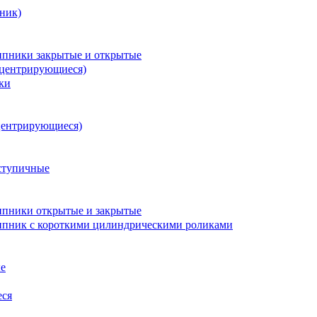
ник)
пники закрытые и открытые
оцентрирующиеся)
ки
центрирующиеся)
ступичные
пники открытые и закрытые
пник с короткими цилиндрическими роликами
е
еся