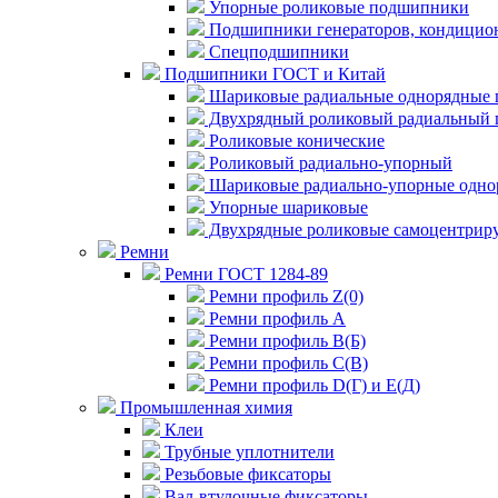
Упорные роликовые подшипники
Подшипники генераторов, кондицион
Спецподшипники
Подшипники ГОСТ и Китай
Шариковые радиальные однорядные 
Двухрядный роликовый радиальный 
Роликовые конические
Роликовый радиально-упорный
Шариковые радиально-упорные одно
Упорные шариковые
Двухрядные роликовые самоцентрир
Ремни
Ремни ГОСТ 1284-89
Ремни профиль Z(0)
Ремни профиль А
Ремни профиль В(Б)
Ремни профиль С(В)
Ремни профиль D(Г) и E(Д)
Промышленная химия
Клеи
Трубные уплотнители
Резьбовые фиксаторы
Вал-втулочные фиксаторы