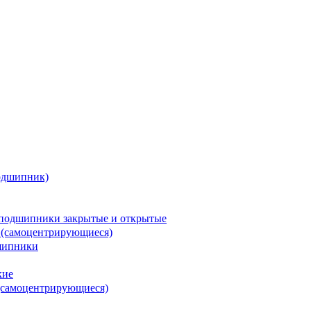
одшипник)
подшипники закрытые и открытые
 (самоцентрирующиеся)
шипники
кие
(самоцентрирующиеся)