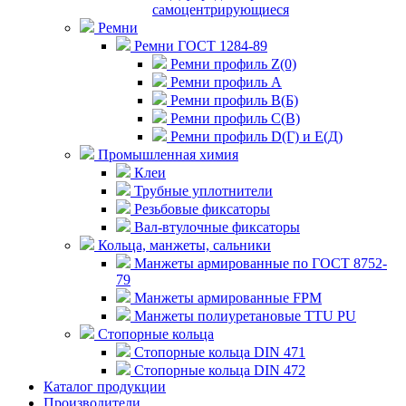
самоцентрирующиеся
Ремни
Ремни ГОСТ 1284-89
Ремни профиль Z(0)
Ремни профиль А
Ремни профиль В(Б)
Ремни профиль С(В)
Ремни профиль D(Г) и E(Д)
Промышленная химия
Клеи
Трубные уплотнители
Резьбовые фиксаторы
Вал-втулочные фиксаторы
Кольца, манжеты, сальники
Манжеты армированные по ГОСТ 8752-
79
Манжеты армированные FPM
Манжеты полиуретановые TTU PU
Стопорные кольца
Стопорные кольца DIN 471
Стопорные кольца DIN 472
Каталог продукции
Производители