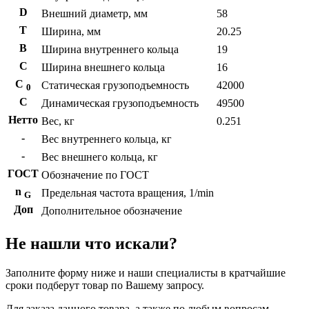
D
Внешний диаметр, мм
58
T
Ширина, мм
20.25
B
Ширина внутреннего кольца
19
С
Ширина внешнего кольца
16
С
Статическая грузоподъемность
42000
0
C
Динамическая грузоподъемность
49500
Нетто
Вес, кг
0.251
-
Вес внутреннего кольца, кг
-
Вес внешнего кольца, кг
ГОСТ
Обозначение по ГОСТ
n
Предельная частота вращения, 1/min
G
Доп
Дополнительное обозначение
Не нашли что искали?
Заполните форму ниже и наши специалисты в кратчайшие
сроки подберут товар по Вашему запросу.
Для заказа данного товара, а также по любым вопросам