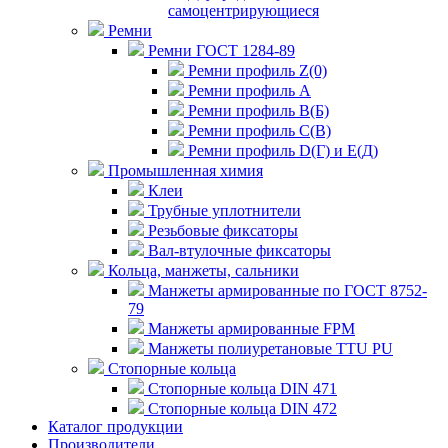
самоцентрирующиеся
Ремни
Ремни ГОСТ 1284-89
Ремни профиль Z(0)
Ремни профиль А
Ремни профиль В(Б)
Ремни профиль С(В)
Ремни профиль D(Г) и E(Д)
Промышленная химия
Клеи
Трубные уплотнители
Резьбовые фиксаторы
Вал-втулочные фиксаторы
Кольца, манжеты, сальники
Манжеты армированные по ГОСТ 8752-
79
Манжеты армированные FPM
Манжеты полиуретановые TTU PU
Стопорные кольца
Стопорные кольца DIN 471
Стопорные кольца DIN 472
Каталог продукции
Производители