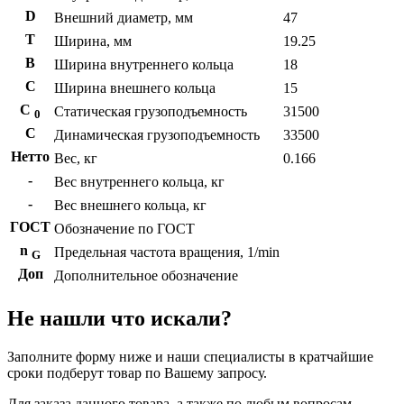
D
Внешний диаметр, мм
47
T
Ширина, мм
19.25
B
Ширина внутреннего кольца
18
С
Ширина внешнего кольца
15
С
Статическая грузоподъемность
31500
0
C
Динамическая грузоподъемность
33500
Нетто
Вес, кг
0.166
-
Вес внутреннего кольца, кг
-
Вес внешнего кольца, кг
ГОСТ
Обозначение по ГОСТ
n
Предельная частота вращения, 1/min
G
Доп
Дополнительное обозначение
Не нашли что искали?
Заполните форму ниже и наши специалисты в кратчайшие
сроки подберут товар по Вашему запросу.
Для заказа данного товара, а также по любым вопросам