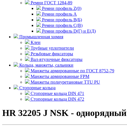
Ремни ГОСТ 1284-89
Ремни профиль Z(0)
Ремни профиль А
Ремни профиль В(Б)
Ремни профиль С(В)
Ремни профиль D(Г) и E(Д)
Промышленная химия
Клеи
Трубные уплотнители
Резьбовые фиксаторы
Вал-втулочные фиксаторы
Кольца, манжеты, сальники
Манжеты армированные по ГОСТ 8752-79
Манжеты армированные FPM
Манжеты полиуретановые TTU PU
Стопорные кольца
Стопорные кольца DIN 471
Стопорные кольца DIN 472
HR 32205 J NSK - однорядны