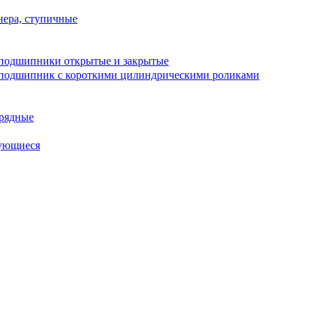
ера, ступичные
подшипники открытые и закрытые
подшипник с короткими цилиндрическими роликами
рядные
ующиеся