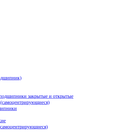
одшипник)
подшипники закрытые и открытые
 (самоцентрирующиеся)
шипники
кие
(самоцентрирующиеся)