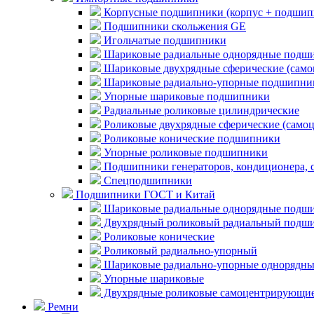
Корпусные подшипники (корпус + подшип
Подшипники скольжения GE
Игольчатые подшипники
Шариковые радиальные однорядные подши
Шариковые двухрядные сферические (сам
Шариковые радиально-упорные подшипни
Упорные шариковые подшипники
Радиальные роликовые цилиндрические
Роликовые двухрядные сферические (само
Роликовые конические подшипники
Упорные роликовые подшипники
Подшипники генераторов, кондиционера, 
Спецподшипники
Подшипники ГОСТ и Китай
Шариковые радиальные однорядные подши
Двухрядный роликовый радиальный подши
Роликовые конические
Роликовый радиально-упорный
Шариковые радиально-упорные однорядны
Упорные шариковые
Двухрядные роликовые самоцентрирующи
Ремни