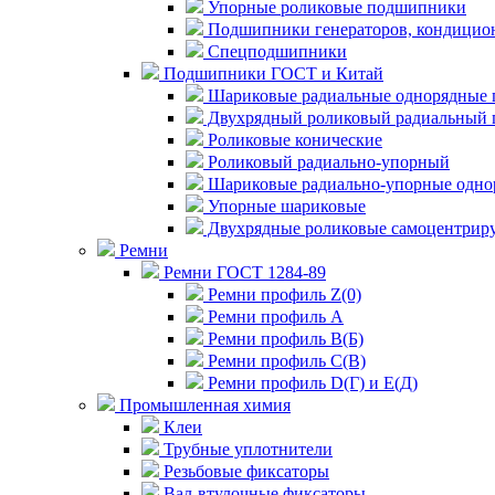
Упорные роликовые подшипники
Подшипники генераторов, кондицион
Спецподшипники
Подшипники ГОСТ и Китай
Шариковые радиальные однорядные 
Двухрядный роликовый радиальный 
Роликовые конические
Роликовый радиально-упорный
Шариковые радиально-упорные одно
Упорные шариковые
Двухрядные роликовые самоцентрир
Ремни
Ремни ГОСТ 1284-89
Ремни профиль Z(0)
Ремни профиль А
Ремни профиль В(Б)
Ремни профиль С(В)
Ремни профиль D(Г) и E(Д)
Промышленная химия
Клеи
Трубные уплотнители
Резьбовые фиксаторы
Вал-втулочные фиксаторы