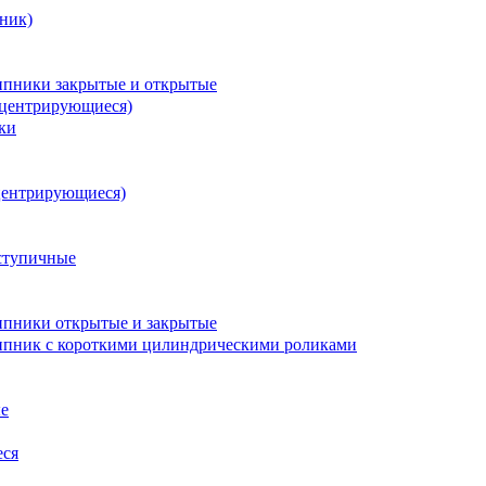
ник)
пники закрытые и открытые
оцентрирующиеся)
ки
центрирующиеся)
ступичные
пники открытые и закрытые
пник с короткими цилиндрическими роликами
е
еся