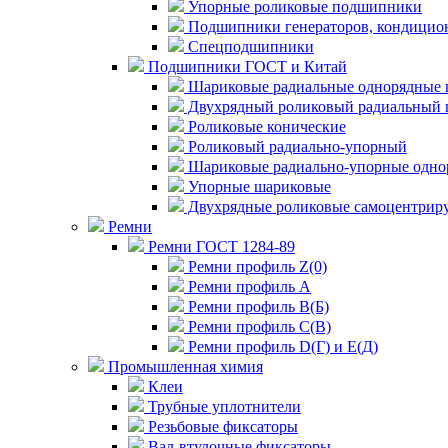
Упорные роликовые подшипники
Подшипники генераторов, кондицион
Спецподшипники
Подшипники ГОСТ и Китай
Шариковые радиальные однорядные 
Двухрядный роликовый радиальный 
Роликовые конические
Роликовый радиально-упорный
Шариковые радиально-упорные одно
Упорные шариковые
Двухрядные роликовые самоцентрир
Ремни
Ремни ГОСТ 1284-89
Ремни профиль Z(0)
Ремни профиль А
Ремни профиль В(Б)
Ремни профиль С(В)
Ремни профиль D(Г) и E(Д)
Промышленная химия
Клеи
Трубные уплотнители
Резьбовые фиксаторы
Вал-втулочные фиксаторы