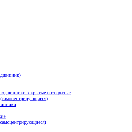
одшипник)
подшипники закрытые и открытые
 (самоцентрирующиеся)
шипники
кие
(самоцентрирующиеся)