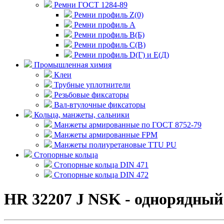
Ремни ГОСТ 1284-89
Ремни профиль Z(0)
Ремни профиль А
Ремни профиль В(Б)
Ремни профиль С(В)
Ремни профиль D(Г) и E(Д)
Промышленная химия
Клеи
Трубные уплотнители
Резьбовые фиксаторы
Вал-втулочные фиксаторы
Кольца, манжеты, сальники
Манжеты армированные по ГОСТ 8752-79
Манжеты армированные FPM
Манжеты полиуретановые TTU PU
Стопорные кольца
Стопорные кольца DIN 471
Стопорные кольца DIN 472
HR 32207 J NSK - однорядны