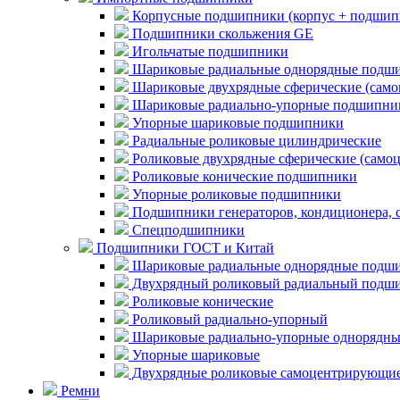
Корпусные подшипники (корпус + подшип
Подшипники скольжения GE
Игольчатые подшипники
Шариковые радиальные однорядные подши
Шариковые двухрядные сферические (сам
Шариковые радиально-упорные подшипни
Упорные шариковые подшипники
Радиальные роликовые цилиндрические
Роликовые двухрядные сферические (само
Роликовые конические подшипники
Упорные роликовые подшипники
Подшипники генераторов, кондиционера, 
Спецподшипники
Подшипники ГОСТ и Китай
Шариковые радиальные однорядные подши
Двухрядный роликовый радиальный подши
Роликовые конические
Роликовый радиально-упорный
Шариковые радиально-упорные однорядны
Упорные шариковые
Двухрядные роликовые самоцентрирующи
Ремни