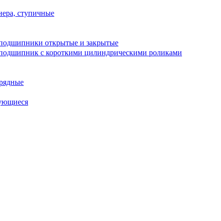
ера, ступичные
подшипники открытые и закрытые
подшипник с короткими цилиндрическими роликами
рядные
ующиеся