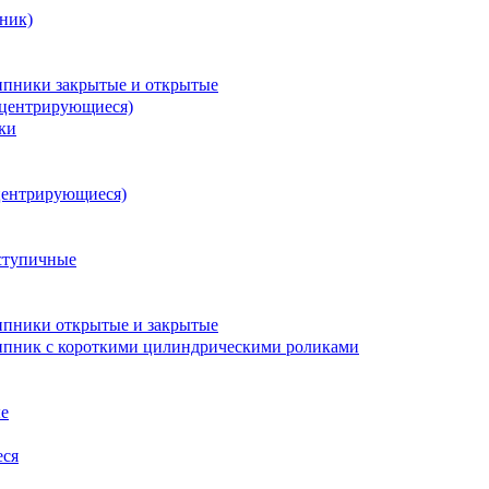
ник)
пники закрытые и открытые
оцентрирующиеся)
ки
центрирующиеся)
ступичные
пники открытые и закрытые
пник с короткими цилиндрическими роликами
е
еся