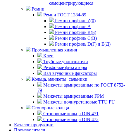
самоцентрирующиеся
Ремни
Ремни ГОСТ 1284-89
Ремни профиль Z(0)
Ремни профиль А
Ремни профиль В(Б)
Ремни профиль С(В)
Ремни профиль D(Г) и E(Д)
Промышленная химия
Клеи
Трубные уплотнители
Резьбовые фиксаторы
Вал-втулочные фиксаторы
Кольца, манжеты, сальники
Манжеты армированные по ГОСТ 8752-
79
Манжеты армированные FPM
Манжеты полиуретановые TTU PU
Стопорные кольца
Стопорные кольца DIN 471
Стопорные кольца DIN 472
Каталог продукции
Производители