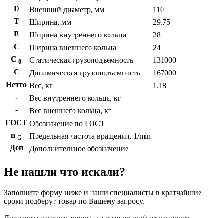
D
Внешний диаметр, мм
110
T
Ширина, мм
29.75
B
Ширина внутреннего кольца
28
С
Ширина внешнего кольца
24
С
Статическая грузоподъемность
131000
0
C
Динамическая грузоподъемность
167000
Нетто
Вес, кг
1.18
-
Вес внутреннего кольца, кг
-
Вес внешнего кольца, кг
ГОСТ
Обозначение по ГОСТ
n
Предельная частота вращения, 1/min
G
Доп
Дополнительное обозначение
Не нашли что искали?
Заполните форму ниже и наши специалисты в кратчайшие
сроки подберут товар по Вашему запросу.
Для заказа данного товара, а также по любым вопросам