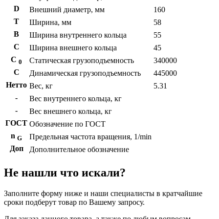
D
Внешний диаметр, мм
160
T
Ширина, мм
58
B
Ширина внутреннего кольца
55
С
Ширина внешнего кольца
45
С
Статическая грузоподъемность
340000
0
C
Динамическая грузоподъемность
445000
Нетто
Вес, кг
5.31
-
Вес внутреннего кольца, кг
-
Вес внешнего кольца, кг
ГОСТ
Обозначение по ГОСТ
n
Предельная частота вращения, 1/min
G
Доп
Дополнительное обозначение
Не нашли что искали?
Заполните форму ниже и наши специалисты в кратчайшие
сроки подберут товар по Вашему запросу.
Для заказа данного товара, а также по любым вопросам