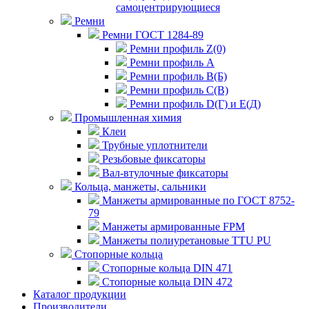
самоцентрирующиеся
Ремни
Ремни ГОСТ 1284-89
Ремни профиль Z(0)
Ремни профиль А
Ремни профиль В(Б)
Ремни профиль С(В)
Ремни профиль D(Г) и E(Д)
Промышленная химия
Клеи
Трубные уплотнители
Резьбовые фиксаторы
Вал-втулочные фиксаторы
Кольца, манжеты, сальники
Манжеты армированные по ГОСТ 8752-
79
Манжеты армированные FPM
Манжеты полиуретановые TTU PU
Стопорные кольца
Стопорные кольца DIN 471
Стопорные кольца DIN 472
Каталог продукции
Производители