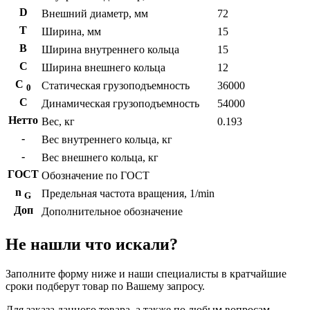
D
Внешний диаметр, мм
72
T
Ширина, мм
15
B
Ширина внутреннего кольца
15
С
Ширина внешнего кольца
12
С
Статическая грузоподъемность
36000
0
C
Динамическая грузоподъемность
54000
Нетто
Вес, кг
0.193
-
Вес внутреннего кольца, кг
-
Вес внешнего кольца, кг
ГОСТ
Обозначение по ГОСТ
n
Предельная частота вращения, 1/min
G
Доп
Дополнительное обозначение
Не нашли что искали?
Заполните форму ниже и наши специалисты в кратчайшие
сроки подберут товар по Вашему запросу.
Для заказа данного товара, а также по любым вопросам