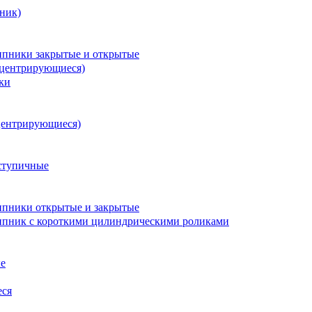
ник)
пники закрытые и открытые
оцентрирующиеся)
ки
центрирующиеся)
ступичные
пники открытые и закрытые
пник с короткими цилиндрическими роликами
е
еся