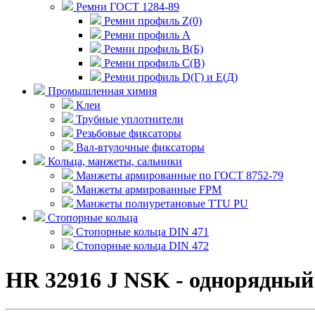
Ремни ГОСТ 1284-89
Ремни профиль Z(0)
Ремни профиль А
Ремни профиль В(Б)
Ремни профиль С(В)
Ремни профиль D(Г) и E(Д)
Промышленная химия
Клеи
Трубные уплотнители
Резьбовые фиксаторы
Вал-втулочные фиксаторы
Кольца, манжеты, сальники
Манжеты армированные по ГОСТ 8752-79
Манжеты армированные FPM
Манжеты полиуретановые TTU PU
Стопорные кольца
Стопорные кольца DIN 471
Стопорные кольца DIN 472
HR 32916 J NSK - однорядны