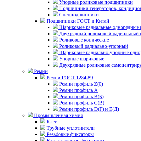
Упорные роликовые подшипники
Подшипники генераторов, кондицион
Спецподшипники
Подшипники ГОСТ и Китай
Шариковые радиальные однорядные 
Двухрядный роликовый радиальный 
Роликовые конические
Роликовый радиально-упорный
Шариковые радиально-упорные одно
Упорные шариковые
Двухрядные роликовые самоцентрир
Ремни
Ремни ГОСТ 1284-89
Ремни профиль Z(0)
Ремни профиль А
Ремни профиль В(Б)
Ремни профиль С(В)
Ремни профиль D(Г) и E(Д)
Промышленная химия
Клеи
Трубные уплотнители
Резьбовые фиксаторы
Вал-втулочные фиксаторы