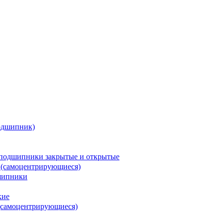
одшипник)
подшипники закрытые и открытые
 (самоцентрирующиеся)
шипники
кие
(самоцентрирующиеся)