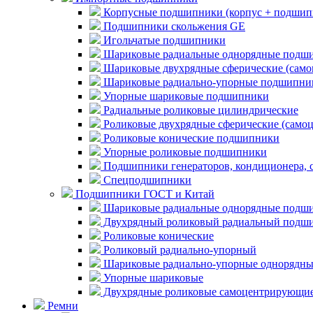
Корпусные подшипники (корпус + подшип
Подшипники скольжения GE
Игольчатые подшипники
Шариковые радиальные однорядные подши
Шариковые двухрядные сферические (сам
Шариковые радиально-упорные подшипни
Упорные шариковые подшипники
Радиальные роликовые цилиндрические
Роликовые двухрядные сферические (само
Роликовые конические подшипники
Упорные роликовые подшипники
Подшипники генераторов, кондиционера, 
Спецподшипники
Подшипники ГОСТ и Китай
Шариковые радиальные однорядные подши
Двухрядный роликовый радиальный подши
Роликовые конические
Роликовый радиально-упорный
Шариковые радиально-упорные однорядны
Упорные шариковые
Двухрядные роликовые самоцентрирующи
Ремни