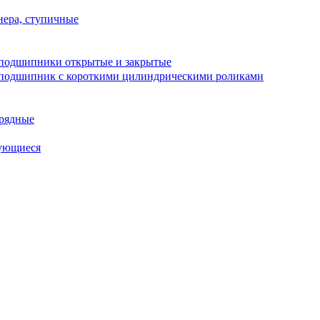
ера, ступичные
подшипники открытые и закрытые
подшипник с короткими цилиндрическими роликами
рядные
ующиеся