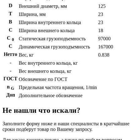
D
Внешний диаметр, мм
125
T
Ширина, мм
23
B
Ширина внутреннего кольца
23
С
Ширина внешнего кольца
18
С
Статическая грузоподъемность
97000
0
C
Динамическая грузоподъемность
167000
Нетто
Вес, кг
0.838
-
Вес внутреннего кольца, кг
-
Вес внешнего кольца, кг
ГОСТ
Обозначение по ГОСТ
n
Предельная частота вращения, 1/min
G
Доп
Дополнительное обозначение
Не нашли что искали?
Заполните форму ниже и наши специалисты в кратчайшие
сроки подберут товар по Вашему запросу.
Для заказа данного товара, а также по любым вопросам