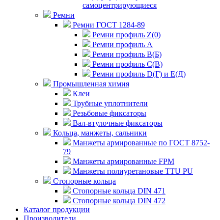
самоцентрирующиеся
Ремни
Ремни ГОСТ 1284-89
Ремни профиль Z(0)
Ремни профиль А
Ремни профиль В(Б)
Ремни профиль С(В)
Ремни профиль D(Г) и E(Д)
Промышленная химия
Клеи
Трубные уплотнители
Резьбовые фиксаторы
Вал-втулочные фиксаторы
Кольца, манжеты, сальники
Манжеты армированные по ГОСТ 8752-
79
Манжеты армированные FPM
Манжеты полиуретановые TTU PU
Стопорные кольца
Стопорные кольца DIN 471
Стопорные кольца DIN 472
Каталог продукции
Производители