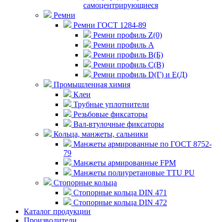
самоцентрирующиеся
Ремни
Ремни ГОСТ 1284-89
Ремни профиль Z(0)
Ремни профиль А
Ремни профиль В(Б)
Ремни профиль С(В)
Ремни профиль D(Г) и E(Д)
Промышленная химия
Клеи
Трубные уплотнители
Резьбовые фиксаторы
Вал-втулочные фиксаторы
Кольца, манжеты, сальники
Манжеты армированные по ГОСТ 8752-
79
Манжеты армированные FPM
Манжеты полиуретановые TTU PU
Стопорные кольца
Стопорные кольца DIN 471
Стопорные кольца DIN 472
Каталог продукции
Производители