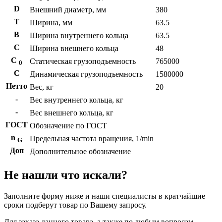
D
Внешний диаметр, мм
380
T
Ширина, мм
63.5
B
Ширина внутреннего кольца
63.5
С
Ширина внешнего кольца
48
С
Статическая грузоподъемность
765000
0
C
Динамическая грузоподъемность
1580000
Нетто
Вес, кг
20
-
Вес внутреннего кольца, кг
-
Вес внешнего кольца, кг
ГОСТ
Обозначение по ГОСТ
n
Предельная частота вращения, 1/min
G
Доп
Дополнительное обозначение
Не нашли что искали?
Заполните форму ниже и наши специалисты в кратчайшие
сроки подберут товар по Вашему запросу.
Для заказа данного товара, а также по любым вопросам