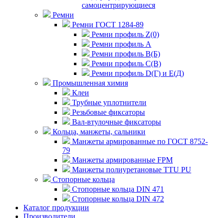
самоцентрирующиеся
Ремни
Ремни ГОСТ 1284-89
Ремни профиль Z(0)
Ремни профиль А
Ремни профиль В(Б)
Ремни профиль С(В)
Ремни профиль D(Г) и E(Д)
Промышленная химия
Клеи
Трубные уплотнители
Резьбовые фиксаторы
Вал-втулочные фиксаторы
Кольца, манжеты, сальники
Манжеты армированные по ГОСТ 8752-
79
Манжеты армированные FPM
Манжеты полиуретановые TTU PU
Стопорные кольца
Стопорные кольца DIN 471
Стопорные кольца DIN 472
Каталог продукции
Производители