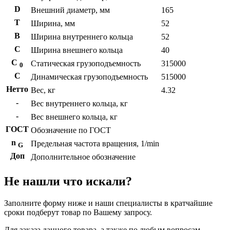
D
Внешний диаметр, мм
165
T
Ширина, мм
52
B
Ширина внутреннего кольца
52
С
Ширина внешнего кольца
40
С
Статическая грузоподъемность
315000
0
C
Динамическая грузоподъемность
515000
Нетто
Вес, кг
4.32
-
Вес внутреннего кольца, кг
-
Вес внешнего кольца, кг
ГОСТ
Обозначение по ГОСТ
n
Предельная частота вращения, 1/min
G
Доп
Дополнительное обозначение
Не нашли что искали?
Заполните форму ниже и наши специалисты в кратчайшие
сроки подберут товар по Вашему запросу.
Для заказа данного товара, а также по любым вопросам