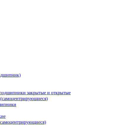
одшипник)
подшипники закрытые и открытые
 (самоцентрирующиеся)
шипники
кие
(самоцентрирующиеся)