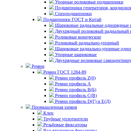
Упорные роликовые подшипники
Подшипники генераторов, кондицион
Спецподшипники
Подшипники ГОСТ и Китай
Шариковые радиальные однорядные 
Двухрядный роликовый радиальный 
Роликовые конические
Роликовый радиально-упорный
Шариковые радиально-упорные одно
Упорные шариковые
Двухрядные роликовые самоцентрир
Ремни
Ремни ГОСТ 1284-89
Ремни профиль Z(0)
Ремни профиль А
Ремни профиль В(Б)
Ремни профиль С(В)
Ремни профиль D(Г) и E(Д)
Промышленная химия
Клеи
Трубные уплотнители
Резьбовые фиксаторы
Вал-втулочные фиксаторы