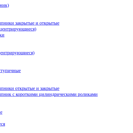
ник)
пники закрытые и открытые
оцентрирующиеся)
ки
центрирующиеся)
ступичные
пники открытые и закрытые
пник с короткими цилиндрическими роликами
е
еся