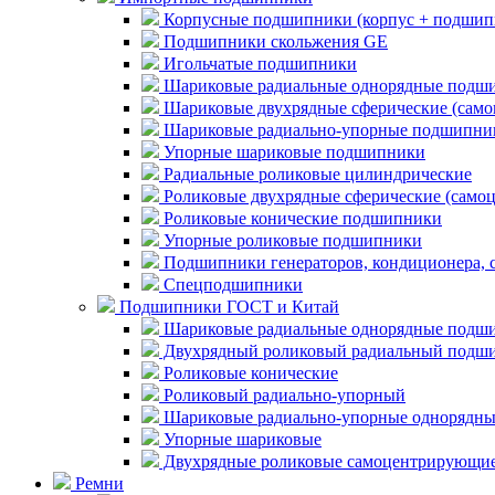
Корпусные подшипники (корпус + подшип
Подшипники скольжения GE
Игольчатые подшипники
Шариковые радиальные однорядные подши
Шариковые двухрядные сферические (сам
Шариковые радиально-упорные подшипни
Упорные шариковые подшипники
Радиальные роликовые цилиндрические
Роликовые двухрядные сферические (само
Роликовые конические подшипники
Упорные роликовые подшипники
Подшипники генераторов, кондиционера, 
Спецподшипники
Подшипники ГОСТ и Китай
Шариковые радиальные однорядные подши
Двухрядный роликовый радиальный подши
Роликовые конические
Роликовый радиально-упорный
Шариковые радиально-упорные однорядны
Упорные шариковые
Двухрядные роликовые самоцентрирующи
Ремни