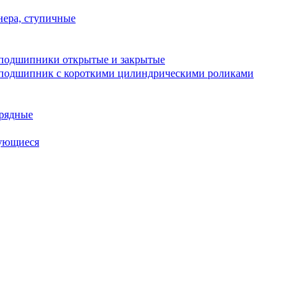
ера, ступичные
подшипники открытые и закрытые
подшипник с короткими цилиндрическими роликами
рядные
ующиеся