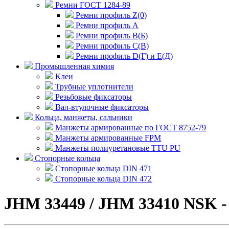
Ремни ГОСТ 1284-89
Ремни профиль Z(0)
Ремни профиль А
Ремни профиль В(Б)
Ремни профиль С(В)
Ремни профиль D(Г) и E(Д)
Промышленная химия
Клеи
Трубные уплотнители
Резьбовые фиксаторы
Вал-втулочные фиксаторы
Кольца, манжеты, сальники
Манжеты армированные по ГОСТ 8752-79
Манжеты армированные FPM
Манжеты полиуретановые TTU PU
Стопорные кольца
Стопорные кольца DIN 471
Стопорные кольца DIN 472
JHM 33449 / JHM 33410 NSK 