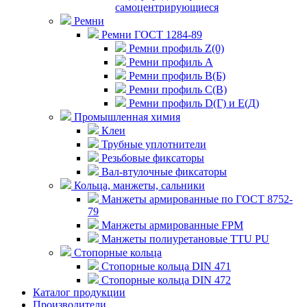
самоцентрирующиеся
Ремни
Ремни ГОСТ 1284-89
Ремни профиль Z(0)
Ремни профиль А
Ремни профиль В(Б)
Ремни профиль С(В)
Ремни профиль D(Г) и E(Д)
Промышленная химия
Клеи
Трубные уплотнители
Резьбовые фиксаторы
Вал-втулочные фиксаторы
Кольца, манжеты, сальники
Манжеты армированные по ГОСТ 8752-
79
Манжеты армированные FPM
Манжеты полиуретановые TTU PU
Стопорные кольца
Стопорные кольца DIN 471
Стопорные кольца DIN 472
Каталог продукции
Производители