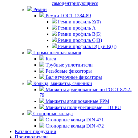
самоцентрирующиеся
Ремни
Ремни ГОСТ 1284-89
Ремни профиль Z(0)
Ремни профиль А
Ремни профиль В(Б)
Ремни профиль С(В)
Ремни профиль D(Г) и E(Д)
Промышленная химия
Клеи
Трубные уплотнители
Резьбовые фиксаторы
Вал-втулочные фиксаторы
Кольца, манжеты, сальники
Манжеты армированные по ГОСТ 8752-
79
Манжеты армированные FPM
Манжеты полиуретановые TTU PU
Стопорные кольца
Стопорные кольца DIN 471
Стопорные кольца DIN 472
Каталог продукции
Производители