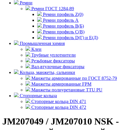
Ремни
Ремни ГОСТ 1284-89
Ремни профиль Z(0)
Ремни профиль А
Ремни профиль В(Б)
Ремни профиль С(В)
Ремни профиль D(Г) и E(Д)
Промышленная химия
Клеи
Трубные уплотнители
Резьбовые фиксаторы
Вал-втулочные фиксаторы
Кольца, манжеты, сальники
Манжеты армированные по ГОСТ 8752-79
Манжеты армированные FPM
Манжеты полиуретановые TTU PU
Стопорные кольца
Стопорные кольца DIN 471
Стопорные кольца DIN 472
JM207049 / JM207010 NSK -