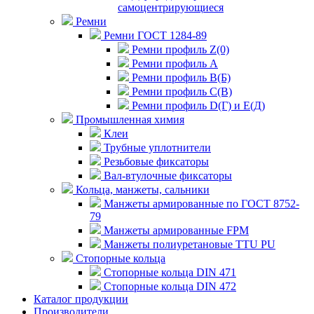
самоцентрирующиеся
Ремни
Ремни ГОСТ 1284-89
Ремни профиль Z(0)
Ремни профиль А
Ремни профиль В(Б)
Ремни профиль С(В)
Ремни профиль D(Г) и E(Д)
Промышленная химия
Клеи
Трубные уплотнители
Резьбовые фиксаторы
Вал-втулочные фиксаторы
Кольца, манжеты, сальники
Манжеты армированные по ГОСТ 8752-
79
Манжеты армированные FPM
Манжеты полиуретановые TTU PU
Стопорные кольца
Стопорные кольца DIN 471
Стопорные кольца DIN 472
Каталог продукции
Производители