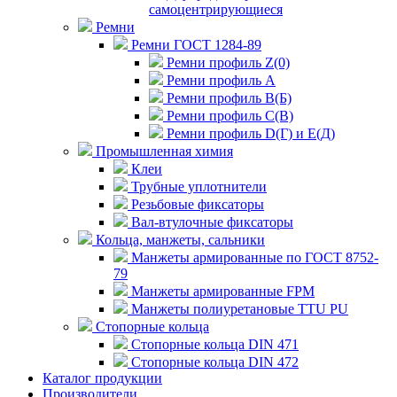
самоцентрирующиеся
Ремни
Ремни ГОСТ 1284-89
Ремни профиль Z(0)
Ремни профиль А
Ремни профиль В(Б)
Ремни профиль С(В)
Ремни профиль D(Г) и E(Д)
Промышленная химия
Клеи
Трубные уплотнители
Резьбовые фиксаторы
Вал-втулочные фиксаторы
Кольца, манжеты, сальники
Манжеты армированные по ГОСТ 8752-
79
Манжеты армированные FPM
Манжеты полиуретановые TTU PU
Стопорные кольца
Стопорные кольца DIN 471
Стопорные кольца DIN 472
Каталог продукции
Производители