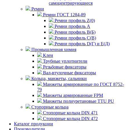
самоцентрирующиеся
Ремни
Ремни ГОСТ 1284-89
Ремни профиль Z(0)
Ремни профиль А
Ремни профиль В(Б)
Ремни профиль С(В)
Ремни профиль D(Г) и E(Д)
Промышленная химия
Клеи
Трубные уплотнители
Резьбовые фиксаторы
Вал-втулочные фиксаторы
Кольца, манжеты, сальники
Манжеты армированные по ГОСТ 8752-
79
Манжеты армированные FPM
Манжеты полиуретановые TTU PU
Стопорные кольца
Стопорные кольца DIN 471
Стопорные кольца DIN 472
Каталог продукции
Производители