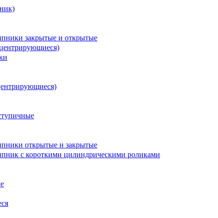
ник)
пники закрытые и открытые
оцентрирующиеся)
ки
центрирующиеся)
ступичные
пники открытые и закрытые
пник с короткими цилиндрическими роликами
е
еся