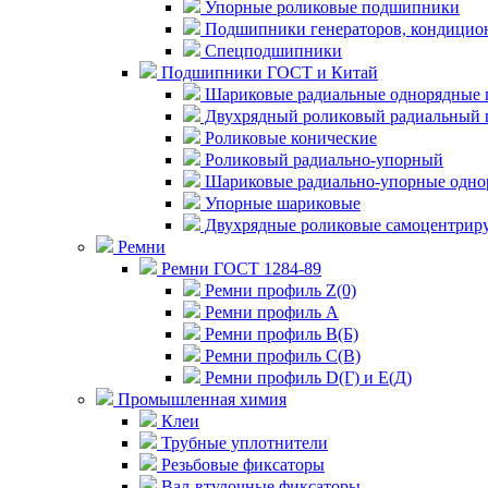
Упорные роликовые подшипники
Подшипники генераторов, кондицион
Спецподшипники
Подшипники ГОСТ и Китай
Шариковые радиальные однорядные 
Двухрядный роликовый радиальный 
Роликовые конические
Роликовый радиально-упорный
Шариковые радиально-упорные одно
Упорные шариковые
Двухрядные роликовые самоцентрир
Ремни
Ремни ГОСТ 1284-89
Ремни профиль Z(0)
Ремни профиль А
Ремни профиль В(Б)
Ремни профиль С(В)
Ремни профиль D(Г) и E(Д)
Промышленная химия
Клеи
Трубные уплотнители
Резьбовые фиксаторы
Вал-втулочные фиксаторы