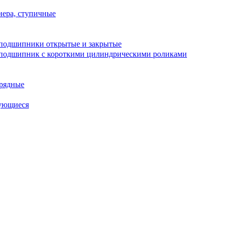
ера, ступичные
подшипники открытые и закрытые
подшипник с короткими цилиндрическими роликами
рядные
ующиеся