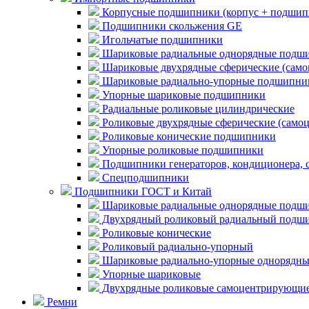
Корпусные подшипники (корпус + подшип
Подшипники скольжения GE
Игольчатые подшипники
Шариковые радиальные однорядные подши
Шариковые двухрядные сферические (сам
Шариковые радиально-упорные подшипни
Упорные шариковые подшипники
Радиальные роликовые цилиндрические
Роликовые двухрядные сферические (само
Роликовые конические подшипники
Упорные роликовые подшипники
Подшипники генераторов, кондиционера, 
Спецподшипники
Подшипники ГОСТ и Китай
Шариковые радиальные однорядные подши
Двухрядный роликовый радиальный подши
Роликовые конические
Роликовый радиально-упорный
Шариковые радиально-упорные однорядны
Упорные шариковые
Двухрядные роликовые самоцентрирующи
Ремни