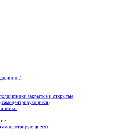
одшипник)
подшипники закрытые и открытые
 (самоцентрирующиеся)
шипники
кие
(самоцентрирующиеся)