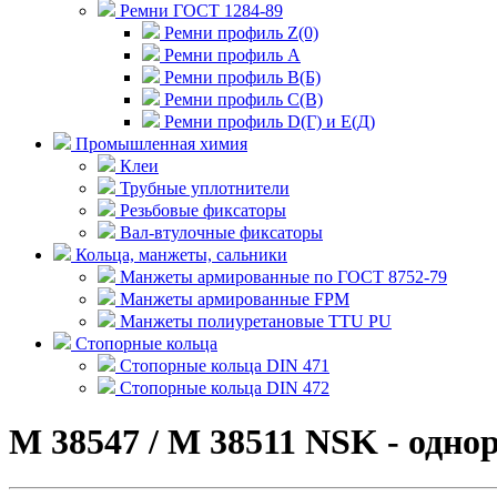
Ремни ГОСТ 1284-89
Ремни профиль Z(0)
Ремни профиль А
Ремни профиль В(Б)
Ремни профиль С(В)
Ремни профиль D(Г) и E(Д)
Промышленная химия
Клеи
Трубные уплотнители
Резьбовые фиксаторы
Вал-втулочные фиксаторы
Кольца, манжеты, сальники
Манжеты армированные по ГОСТ 8752-79
Манжеты армированные FPM
Манжеты полиуретановые TTU PU
Стопорные кольца
Стопорные кольца DIN 471
Стопорные кольца DIN 472
M 38547 / M 38511 NSK - од