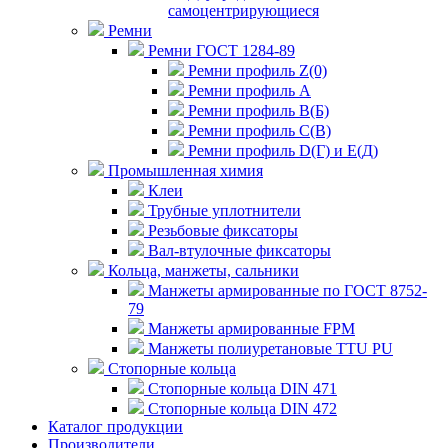
самоцентрирующиеся
Ремни
Ремни ГОСТ 1284-89
Ремни профиль Z(0)
Ремни профиль А
Ремни профиль В(Б)
Ремни профиль С(В)
Ремни профиль D(Г) и E(Д)
Промышленная химия
Клеи
Трубные уплотнители
Резьбовые фиксаторы
Вал-втулочные фиксаторы
Кольца, манжеты, сальники
Манжеты армированные по ГОСТ 8752-
79
Манжеты армированные FPM
Манжеты полиуретановые TTU PU
Стопорные кольца
Стопорные кольца DIN 471
Стопорные кольца DIN 472
Каталог продукции
Производители