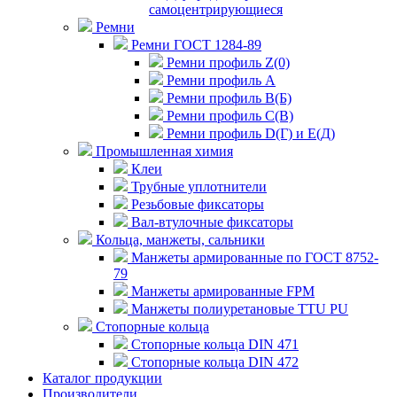
самоцентрирующиеся
Ремни
Ремни ГОСТ 1284-89
Ремни профиль Z(0)
Ремни профиль А
Ремни профиль В(Б)
Ремни профиль С(В)
Ремни профиль D(Г) и E(Д)
Промышленная химия
Клеи
Трубные уплотнители
Резьбовые фиксаторы
Вал-втулочные фиксаторы
Кольца, манжеты, сальники
Манжеты армированные по ГОСТ 8752-
79
Манжеты армированные FPM
Манжеты полиуретановые TTU PU
Стопорные кольца
Стопорные кольца DIN 471
Стопорные кольца DIN 472
Каталог продукции
Производители