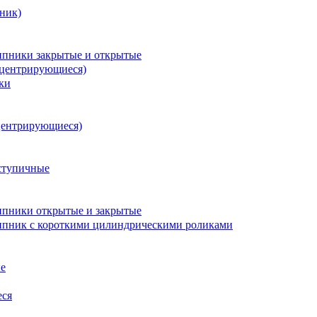
ник)
пники закрытые и открытые
оцентрирующиеся)
ки
центрирующиеся)
ступичные
пники открытые и закрытые
пник с короткими цилиндрическими роликами
е
еся