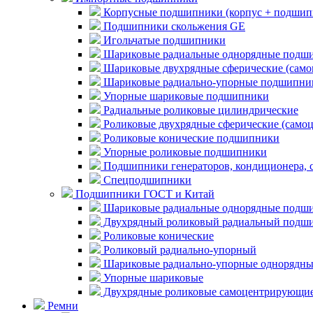
Корпусные подшипники (корпус + подшип
Подшипники скольжения GE
Игольчатые подшипники
Шариковые радиальные однорядные подши
Шариковые двухрядные сферические (сам
Шариковые радиально-упорные подшипни
Упорные шариковые подшипники
Радиальные роликовые цилиндрические
Роликовые двухрядные сферические (само
Роликовые конические подшипники
Упорные роликовые подшипники
Подшипники генераторов, кондиционера, 
Спецподшипники
Подшипники ГОСТ и Китай
Шариковые радиальные однорядные подши
Двухрядный роликовый радиальный подши
Роликовые конические
Роликовый радиально-упорный
Шариковые радиально-упорные однорядны
Упорные шариковые
Двухрядные роликовые самоцентрирующи
Ремни