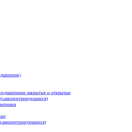
одшипник)
подшипники закрытые и открытые
 (самоцентрирующиеся)
шипники
кие
(самоцентрирующиеся)