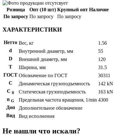
Розница
Опт (10 шт)
Крупный опт
Наличие
По запросу
По запросу
По запросу
ХАРАКТЕРИСТИКИ
Нетто
Вес, кг
1.56
d
Внутренний диаметр, мм
55
D
Внешний диаметр, мм
120
T
Ширина, мм
31.5
ГОСТ
Обозначение по ГОСТ
30311
C
Динамическая грузоподъемность
142 kN
С
Статическая грузоподъемность
163 kN
0
n
Предельная частота вращения, 1/min
4300
G
Доп
Дополнительное обозначение
Вид
Вид исполнения
Не нашли что искали?