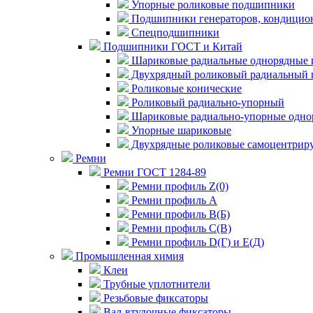
Упорные роликовые подшипники
Подшипники генераторов, кондицион
Спецподшипники
Подшипники ГОСТ и Китай
Шариковые радиальные однорядные 
Двухрядный роликовый радиальный 
Роликовые конические
Роликовый радиально-упорный
Шариковые радиально-упорные одно
Упорные шариковые
Двухрядные роликовые самоцентрир
Ремни
Ремни ГОСТ 1284-89
Ремни профиль Z(0)
Ремни профиль А
Ремни профиль В(Б)
Ремни профиль С(В)
Ремни профиль D(Г) и E(Д)
Промышленная химия
Клеи
Трубные уплотнители
Резьбовые фиксаторы
Вал-втулочные фиксаторы