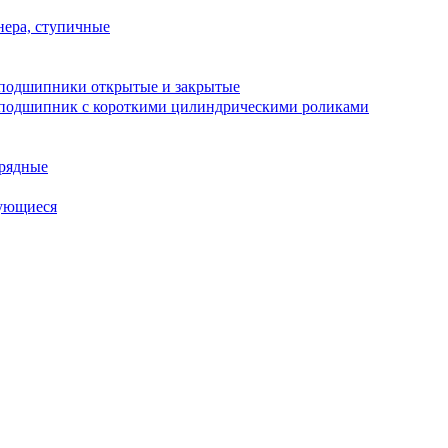
ера, ступичные
подшипники открытые и закрытые
подшипник с короткими цилиндрическими роликами
рядные
ующиеся