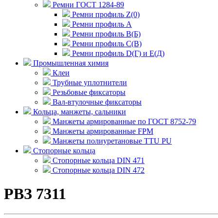
Ремни ГОСТ 1284-89
Ремни профиль Z(0)
Ремни профиль А
Ремни профиль В(Б)
Ремни профиль С(В)
Ремни профиль D(Г) и E(Д)
Промышленная химия
Клеи
Трубные уплотнители
Резьбовые фиксаторы
Вал-втулочные фиксаторы
Кольца, манжеты, сальники
Манжеты армированные по ГОСТ 8752-79
Манжеты армированные FPM
Манжеты полиуретановые TTU PU
Стопорные кольца
Стопорные кольца DIN 471
Стопорные кольца DIN 472
РВЗ 7311