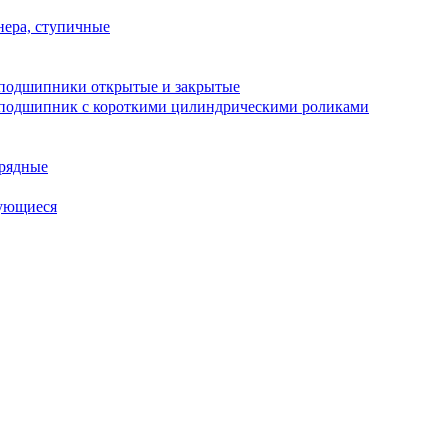
ера, ступичные
подшипники открытые и закрытые
подшипник с короткими цилиндрическими роликами
рядные
ующиеся