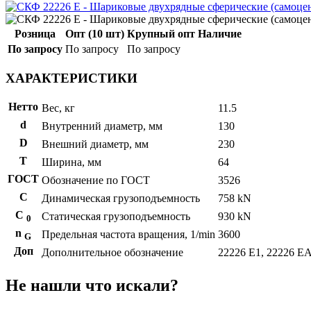
Розница
Опт (10 шт)
Крупный опт
Наличие
По запросу
По запросу
По запросу
ХАРАКТЕРИСТИКИ
Нетто
Вес, кг
11.5
d
Внутренний диаметр, мм
130
D
Внешний диаметр, мм
230
T
Ширина, мм
64
ГОСТ
Обозначение по ГОСТ
3526
C
Динамическая грузоподъемность
758 kN
С
Статическая грузоподъемность
930 kN
0
n
Предельная частота вращения, 1/min
3600
G
Доп
Дополнительное обозначение
22226 E1, 22226 E
Не нашли что искали?