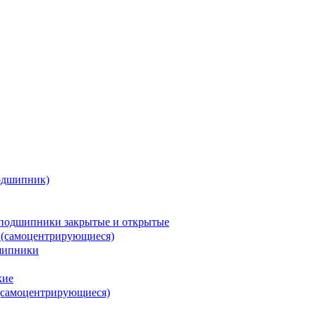
одшипник)
подшипники закрытые и открытые
 (самоцентрирующиеся)
шипники
кие
(самоцентрирующиеся)