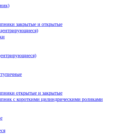
ник)
пники закрытые и открытые
оцентрирующиеся)
ки
центрирующиеся)
ступичные
пники открытые и закрытые
пник с короткими цилиндрическими роликами
е
еся