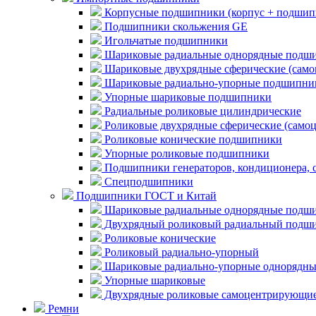
Корпусные подшипники (корпус + подшип
Подшипники скольжения GE
Игольчатые подшипники
Шариковые радиальные однорядные подши
Шариковые двухрядные сферические (сам
Шариковые радиально-упорные подшипни
Упорные шариковые подшипники
Радиальные роликовые цилиндрические
Роликовые двухрядные сферические (само
Роликовые конические подшипники
Упорные роликовые подшипники
Подшипники генераторов, кондиционера, 
Спецподшипники
Подшипники ГОСТ и Китай
Шариковые радиальные однорядные подши
Двухрядный роликовый радиальный подши
Роликовые конические
Роликовый радиально-упорный
Шариковые радиально-упорные однорядны
Упорные шариковые
Двухрядные роликовые самоцентрирующи
Ремни