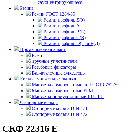
самоцентрирующиеся
Ремни
Ремни ГОСТ 1284-89
Ремни профиль Z(0)
Ремни профиль А
Ремни профиль В(Б)
Ремни профиль С(В)
Ремни профиль D(Г) и E(Д)
Промышленная химия
Клеи
Трубные уплотнители
Резьбовые фиксаторы
Вал-втулочные фиксаторы
Кольца, манжеты, сальники
Манжеты армированные по ГОСТ 8752-79
Манжеты армированные FPM
Манжеты полиуретановые TTU PU
Стопорные кольца
Стопорные кольца DIN 471
Стопорные кольца DIN 472
СКФ 22316 E