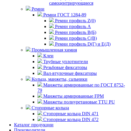
самоцентрирующиеся
Ремни
Ремни ГОСТ 1284-89
Ремни профиль Z(0)
Ремни профиль А
Ремни профиль В(Б)
Ремни профиль С(В)
Ремни профиль D(Г) и E(Д)
Промышленная химия
Клеи
Трубные уплотнители
Резьбовые фиксаторы
Вал-втулочные фиксаторы
Кольца, манжеты, сальники
Манжеты армированные по ГОСТ 8752-
79
Манжеты армированные FPM
Манжеты полиуретановые TTU PU
Стопорные кольца
Стопорные кольца DIN 471
Стопорные кольца DIN 472
Каталог продукции
Производители