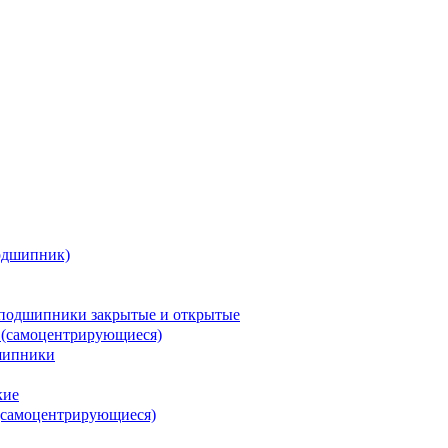
одшипник)
подшипники закрытые и открытые
 (самоцентрирующиеся)
шипники
кие
(самоцентрирующиеся)