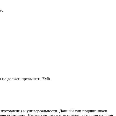
е.
ла не должен превышать 3Mb.
изготовления и универсальности. Данный тип подшипников
оподъемность
. Имеют минимальные потери на трение качения