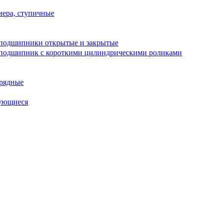
ера, ступичные
подшипники открытые и закрытые
подшипник с короткими цилиндрическими роликами
рядные
ующиеся