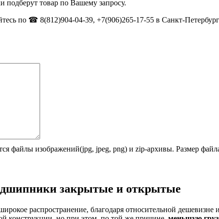
и подберут товар по Вашему запросу.
тесь по ☎ 8(812)904-04-39, +7(906)265-17-55 в Санкт-Петербург
ся файлы изображений(jpg, jpeg, png) и zip-архивы. Размер фай
одшипники закрытые и открытые
широкое распространение, благодаря относительной дешевизне 
й конструкции, но при этом, по той же причине,
меньшую груз