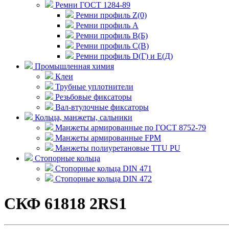
Ремни ГОСТ 1284-89
Ремни профиль Z(0)
Ремни профиль А
Ремни профиль В(Б)
Ремни профиль С(В)
Ремни профиль D(Г) и E(Д)
Промышленная химия
Клеи
Трубные уплотнители
Резьбовые фиксаторы
Вал-втулочные фиксаторы
Кольца, манжеты, сальники
Манжеты армированные по ГОСТ 8752-79
Манжеты армированные FPM
Манжеты полиуретановые TTU PU
Стопорные кольца
Стопорные кольца DIN 471
Стопорные кольца DIN 472
СКФ 61818 2RS1