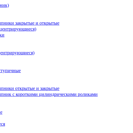
ник)
пники закрытые и открытые
оцентрирующиеся)
ки
центрирующиеся)
ступичные
пники открытые и закрытые
пник с короткими цилиндрическими роликами
е
еся