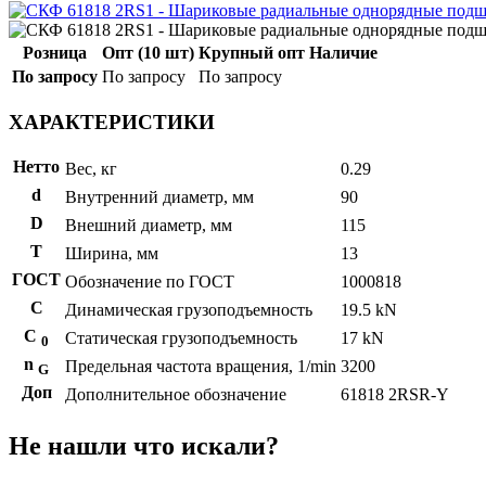
Розница
Опт (10 шт)
Крупный опт
Наличие
По запросу
По запросу
По запросу
ХАРАКТЕРИСТИКИ
Нетто
Вес, кг
0.29
d
Внутренний диаметр, мм
90
D
Внешний диаметр, мм
115
T
Ширина, мм
13
ГОСТ
Обозначение по ГОСТ
1000818
C
Динамическая грузоподъемность
19.5 kN
С
Статическая грузоподъемность
17 kN
0
n
Предельная частота вращения, 1/min
3200
G
Доп
Дополнительное обозначение
61818 2RSR-Y
Не нашли что искали?