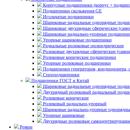
Корпусные подшипники (корпус + подшип
Подшипники скольжения GE
Игольчатые подшипники
Шариковые радиальные однорядные подши
Шариковые двухрядные сферические (сам
Шариковые радиально-упорные подшипни
Упорные шариковые подшипники
Радиальные роликовые цилиндрические
Роликовые двухрядные сферические (само
Роликовые конические подшипники
Упорные роликовые подшипники
Подшипники генераторов, кондиционера, 
Спецподшипники
Подшипники ГОСТ и Китай
Шариковые радиальные однорядные подши
Двухрядный роликовый радиальный подши
Роликовые конические
Роликовый радиально-упорный
Шариковые радиально-упорные однорядны
Упорные шариковые
Двухрядные роликовые самоцентрирующи
Ремни