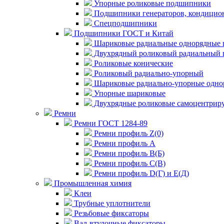
Упорные роликовые подшипники
Подшипники генераторов, кондицион
Спецподшипники
Подшипники ГОСТ и Китай
Шариковые радиальные однорядные 
Двухрядный роликовый радиальный 
Роликовые конические
Роликовый радиально-упорный
Шариковые радиально-упорные одно
Упорные шариковые
Двухрядные роликовые самоцентрир
Ремни
Ремни ГОСТ 1284-89
Ремни профиль Z(0)
Ремни профиль А
Ремни профиль В(Б)
Ремни профиль С(В)
Ремни профиль D(Г) и E(Д)
Промышленная химия
Клеи
Трубные уплотнители
Резьбовые фиксаторы
Вал-втулочные фиксаторы