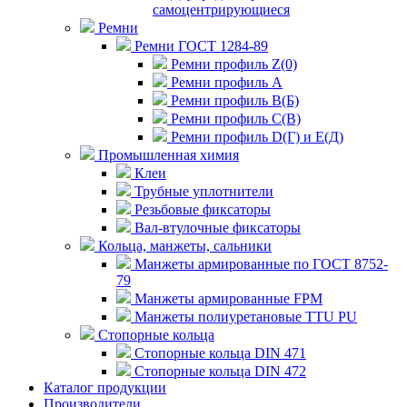
самоцентрирующиеся
Ремни
Ремни ГОСТ 1284-89
Ремни профиль Z(0)
Ремни профиль А
Ремни профиль В(Б)
Ремни профиль С(В)
Ремни профиль D(Г) и E(Д)
Промышленная химия
Клеи
Трубные уплотнители
Резьбовые фиксаторы
Вал-втулочные фиксаторы
Кольца, манжеты, сальники
Манжеты армированные по ГОСТ 8752-
79
Манжеты армированные FPM
Манжеты полиуретановые TTU PU
Стопорные кольца
Стопорные кольца DIN 471
Стопорные кольца DIN 472
Каталог продукции
Производители