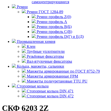
самоцентрирующиеся
Ремни
Ремни ГОСТ 1284-89
Ремни профиль Z(0)
Ремни профиль А
Ремни профиль В(Б)
Ремни профиль С(В)
Ремни профиль D(Г) и E(Д)
Промышленная химия
Клеи
Трубные уплотнители
Резьбовые фиксаторы
Вал-втулочные фиксаторы
Кольца, манжеты, сальники
Манжеты армированные по ГОСТ 8752-79
Манжеты армированные FPM
Манжеты полиуретановые TTU PU
Стопорные кольца
Стопорные кольца DIN 471
Стопорные кольца DIN 472
СКФ 6203 2Z