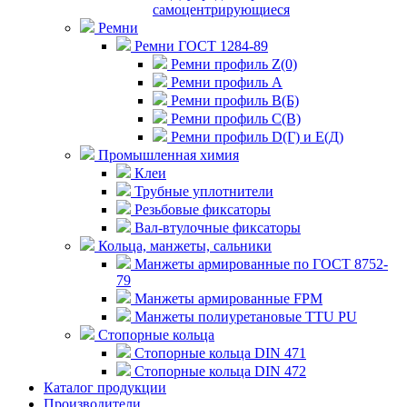
самоцентрирующиеся
Ремни
Ремни ГОСТ 1284-89
Ремни профиль Z(0)
Ремни профиль А
Ремни профиль В(Б)
Ремни профиль С(В)
Ремни профиль D(Г) и E(Д)
Промышленная химия
Клеи
Трубные уплотнители
Резьбовые фиксаторы
Вал-втулочные фиксаторы
Кольца, манжеты, сальники
Манжеты армированные по ГОСТ 8752-
79
Манжеты армированные FPM
Манжеты полиуретановые TTU PU
Стопорные кольца
Стопорные кольца DIN 471
Стопорные кольца DIN 472
Каталог продукции
Производители