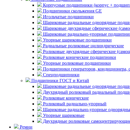
Корпусные подшипники (корпус + подшип
Подшипники скольжения GE
Игольчатые подшипники
Шариковые радиальные однорядные подши
Шариковые двухрядные сферические (сам
Шариковые радиально-упорные подшипни
Упорные шариковые подшипники
Радиальные роликовые цилиндрические
Роликовые двухрядные сферические (само
Роликовые конические подшипники
Упорные роликовые подшипники
Подшипники генераторов, кондиционера, 
Спецподшипники
Подшипники ГОСТ и Китай
Шариковые радиальные однорядные подши
Двухрядный роликовый радиальный подши
Роликовые конические
Роликовый радиально-упорный
Шариковые радиально-упорные однорядны
Упорные шариковые
Двухрядные роликовые самоцентрирующи
Ремни