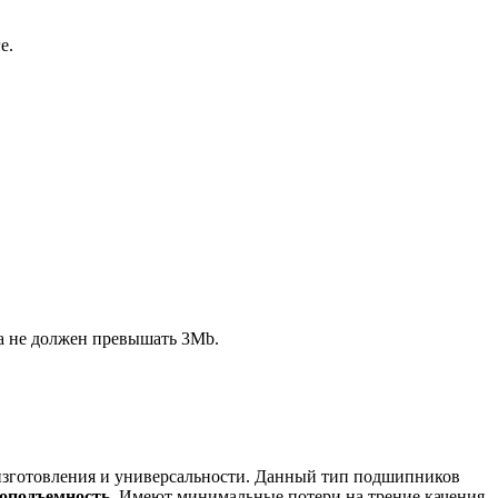
е.
ла не должен превышать 3Mb.
изготовления и универсальности. Данный тип подшипников
оподъемность
. Имеют минимальные потери на трение качения