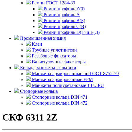
Ремни ГОСТ 1284-89
Ремни профиль Z(0)
Ремни профиль А
Ремни профиль В(Б)
Ремни профиль С(В)
Ремни профиль D(Г) и E(Д)
Промышленная химия
Клеи
Трубные уплотнители
Резьбовые фиксаторы
Вал-втулочные фиксаторы
Кольца, манжеты, сальники
Манжеты армированные по ГОСТ 8752-79
Манжеты армированные FPM
Манжеты полиуретановые TTU PU
Стопорные кольца
Стопорные кольца DIN 471
Стопорные кольца DIN 472
СКФ 6311 2Z