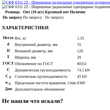
Розница
Опт (10 шт)
Крупный опт
Наличие
По запросу
По запросу
По запросу
ХАРАКТЕРИСТИКИ
Нетто
Вес, кг
1.35
d
Внутренний диаметр, мм
55
D
Внешний диаметр, мм
120
T
Ширина, мм
29
ГОСТ
Обозначение по ГОСТ
80311
C
Динамическая грузоподъемность
74.1 kN
С
Статическая грузоподъемность
45 kN
0
n
Предельная частота вращения, 1/min
6300
G
Доп
Дополнительное обозначение
Не нашли что искали?