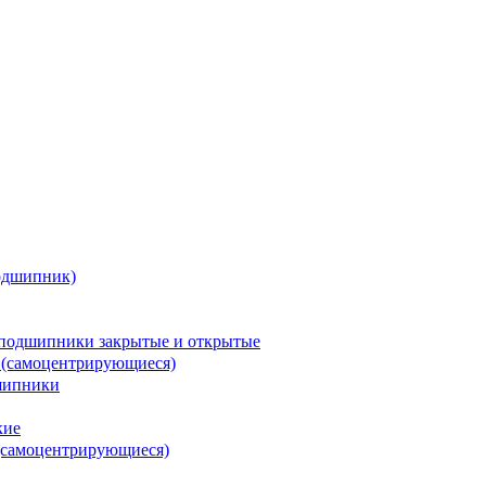
одшипник)
подшипники закрытые и открытые
 (самоцентрирующиеся)
шипники
кие
(самоцентрирующиеся)