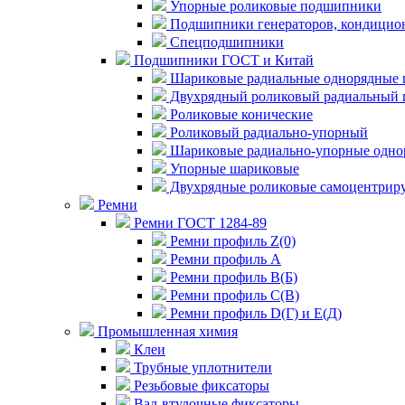
Упорные роликовые подшипники
Подшипники генераторов, кондицион
Спецподшипники
Подшипники ГОСТ и Китай
Шариковые радиальные однорядные 
Двухрядный роликовый радиальный 
Роликовые конические
Роликовый радиально-упорный
Шариковые радиально-упорные одно
Упорные шариковые
Двухрядные роликовые самоцентрир
Ремни
Ремни ГОСТ 1284-89
Ремни профиль Z(0)
Ремни профиль А
Ремни профиль В(Б)
Ремни профиль С(В)
Ремни профиль D(Г) и E(Д)
Промышленная химия
Клеи
Трубные уплотнители
Резьбовые фиксаторы
Вал-втулочные фиксаторы