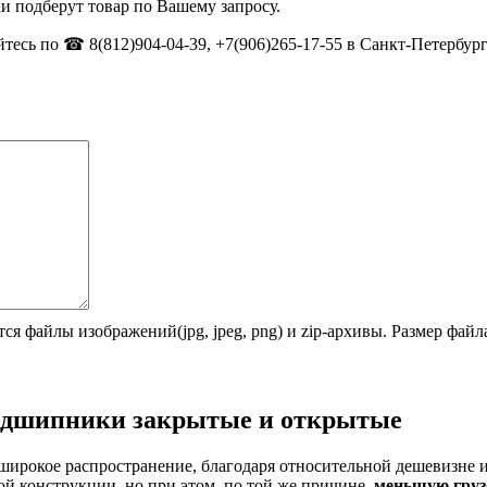
и подберут товар по Вашему запросу.
тесь по ☎ 8(812)904-04-39, +7(906)265-17-55 в Санкт-Петербург
ся файлы изображений(jpg, jpeg, png) и zip-архивы. Размер фай
одшипники закрытые и открытые
широкое распространение, благодаря относительной дешевизне 
й конструкции, но при этом, по той же причине,
меньшую груз