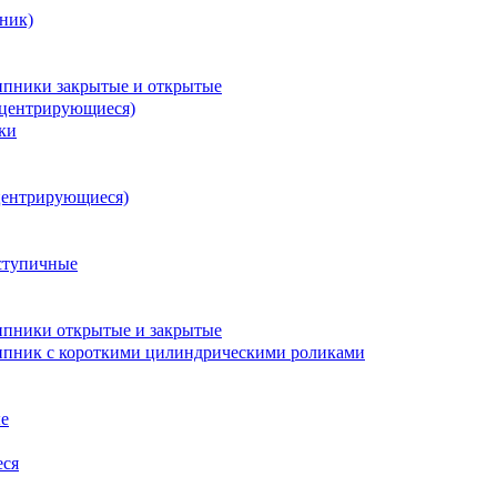
ник)
пники закрытые и открытые
оцентрирующиеся)
ки
центрирующиеся)
ступичные
пники открытые и закрытые
пник с короткими цилиндрическими роликами
е
еся