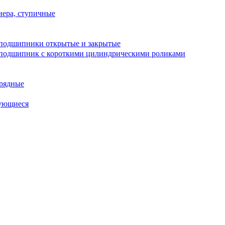
ера, ступичные
подшипники открытые и закрытые
подшипник с короткими цилиндрическими роликами
рядные
ующиеся