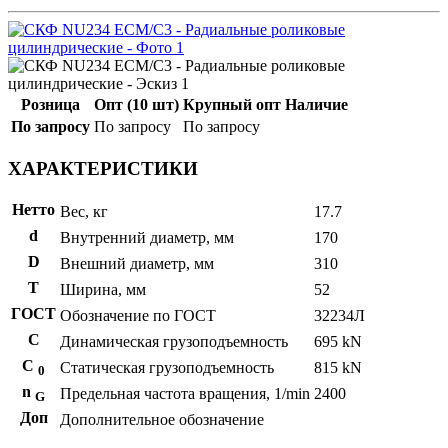
Розница
Опт (10 шт)
Крупный опт
Наличие
По запросу
По запросу
По запросу
ХАРАКТЕРИСТИКИ
Нетто
Вес, кг
17.7
d
Внутренний диаметр, мм
170
D
Внешний диаметр, мм
310
T
Ширина, мм
52
ГОСТ
Обозначение по ГОСТ
32234Л
C
Динамическая грузоподъемность
695 kN
С
Статическая грузоподъемность
815 kN
0
n
Предельная частота вращения, 1/min
2400
G
Доп
Дополнительное обозначение