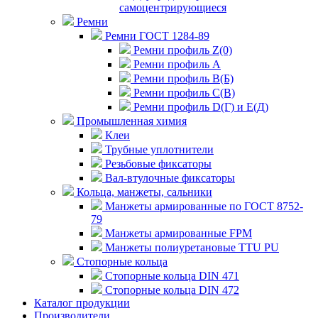
самоцентрирующиеся
Ремни
Ремни ГОСТ 1284-89
Ремни профиль Z(0)
Ремни профиль А
Ремни профиль В(Б)
Ремни профиль С(В)
Ремни профиль D(Г) и E(Д)
Промышленная химия
Клеи
Трубные уплотнители
Резьбовые фиксаторы
Вал-втулочные фиксаторы
Кольца, манжеты, сальники
Манжеты армированные по ГОСТ 8752-
79
Манжеты армированные FPM
Манжеты полиуретановые TTU PU
Стопорные кольца
Стопорные кольца DIN 471
Стопорные кольца DIN 472
Каталог продукции
Производители