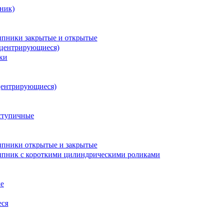
ник)
пники закрытые и открытые
оцентрирующиеся)
ки
центрирующиеся)
ступичные
пники открытые и закрытые
пник с короткими цилиндрическими роликами
е
еся