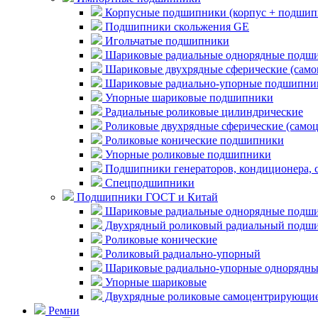
Корпусные подшипники (корпус + подшип
Подшипники скольжения GE
Игольчатые подшипники
Шариковые радиальные однорядные подши
Шариковые двухрядные сферические (сам
Шариковые радиально-упорные подшипни
Упорные шариковые подшипники
Радиальные роликовые цилиндрические
Роликовые двухрядные сферические (само
Роликовые конические подшипники
Упорные роликовые подшипники
Подшипники генераторов, кондиционера, 
Спецподшипники
Подшипники ГОСТ и Китай
Шариковые радиальные однорядные подши
Двухрядный роликовый радиальный подши
Роликовые конические
Роликовый радиально-упорный
Шариковые радиально-упорные однорядны
Упорные шариковые
Двухрядные роликовые самоцентрирующи
Ремни