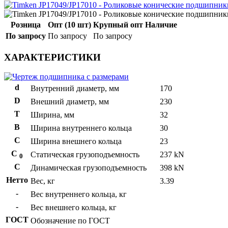
Розница
Опт (10 шт)
Крупный опт
Наличие
По запросу
По запросу
По запросу
ХАРАКТЕРИСТИКИ
d
Внутренний диаметр, мм
170
D
Внешний диаметр, мм
230
T
Ширина, мм
32
B
Ширина внутреннего кольца
30
С
Ширина внешнего кольца
23
С
Статическая грузоподъемность
237 kN
0
C
Динамическая грузоподъемность
398 kN
Нетто
Вес, кг
3.39
-
Вес внутреннего кольца, кг
-
Вес внешнего кольца, кг
ГОСТ
Обозначение по ГОСТ