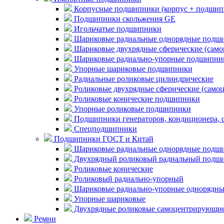
Корпусные подшипники (корпус + подшип
Подшипники скольжения GE
Игольчатые подшипники
Шариковые радиальные однорядные подши
Шариковые двухрядные сферические (сам
Шариковые радиально-упорные подшипни
Упорные шариковые подшипники
Радиальные роликовые цилиндрические
Роликовые двухрядные сферические (само
Роликовые конические подшипники
Упорные роликовые подшипники
Подшипники генераторов, кондиционера, 
Спецподшипники
Подшипники ГОСТ и Китай
Шариковые радиальные однорядные подши
Двухрядный роликовый радиальный подши
Роликовые конические
Роликовый радиально-упорный
Шариковые радиально-упорные однорядны
Упорные шариковые
Двухрядные роликовые самоцентрирующи
Ремни