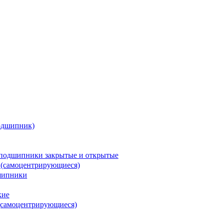
одшипник)
подшипники закрытые и открытые
 (самоцентрирующиеся)
шипники
кие
(самоцентрирующиеся)