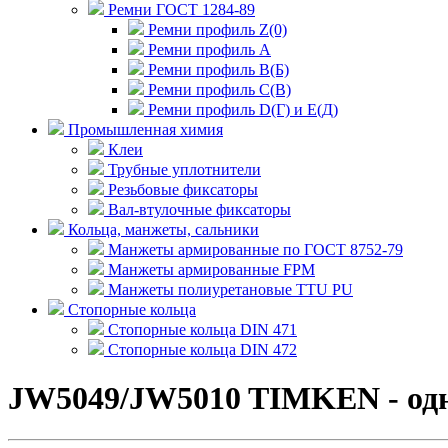
Ремни ГОСТ 1284-89
Ремни профиль Z(0)
Ремни профиль А
Ремни профиль В(Б)
Ремни профиль С(В)
Ремни профиль D(Г) и E(Д)
Промышленная химия
Клеи
Трубные уплотнители
Резьбовые фиксаторы
Вал-втулочные фиксаторы
Кольца, манжеты, сальники
Манжеты армированные по ГОСТ 8752-79
Манжеты армированные FPM
Манжеты полиуретановые TTU PU
Стопорные кольца
Стопорные кольца DIN 471
Стопорные кольца DIN 472
JW5049/JW5010 TIMKEN - од