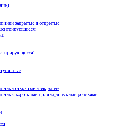
ник)
пники закрытые и открытые
оцентрирующиеся)
ки
центрирующиеся)
ступичные
пники открытые и закрытые
пник с короткими цилиндрическими роликами
е
еся