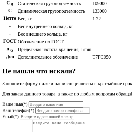
С
Статическая грузоподъемность
109000
0
C
Динамическая грузоподъемность
133000
Нетто
Вес, кг
1.22
-
Вес внутреннего кольца, кг
-
Вес внешнего кольца, кг
ГОСТ
Обозначение по ГОСТ
n
Предельная частота вращения, 1/min
G
Доп
Дополнительное обозначение
T7FC050
Не нашли что искали?
Заполните форму ниже и наши специалисты в кратчайшие срок
Для заказа данного товара, а также по любым вопросам обращай
Ваше имя(*)
Ваш телефон(*)
Email(*)