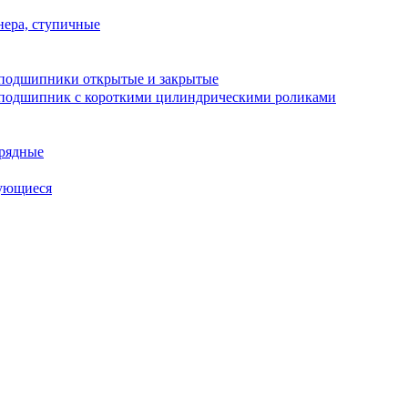
ера, ступичные
подшипники открытые и закрытые
подшипник с короткими цилиндрическими роликами
рядные
ующиеся