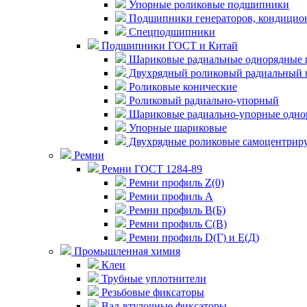
Упорные роликовые подшипники
Подшипники генераторов, кондицион
Спецподшипники
Подшипники ГОСТ и Китай
Шариковые радиальные однорядные 
Двухрядный роликовый радиальный 
Роликовые конические
Роликовый радиально-упорный
Шариковые радиально-упорные одно
Упорные шариковые
Двухрядные роликовые самоцентрир
Ремни
Ремни ГОСТ 1284-89
Ремни профиль Z(0)
Ремни профиль А
Ремни профиль В(Б)
Ремни профиль С(В)
Ремни профиль D(Г) и E(Д)
Промышленная химия
Клеи
Трубные уплотнители
Резьбовые фиксаторы
Вал-втулочные фиксаторы