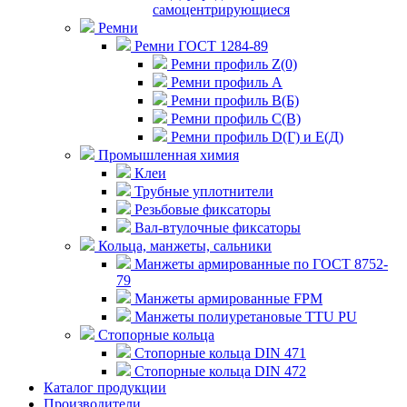
самоцентрирующиеся
Ремни
Ремни ГОСТ 1284-89
Ремни профиль Z(0)
Ремни профиль А
Ремни профиль В(Б)
Ремни профиль С(В)
Ремни профиль D(Г) и E(Д)
Промышленная химия
Клеи
Трубные уплотнители
Резьбовые фиксаторы
Вал-втулочные фиксаторы
Кольца, манжеты, сальники
Манжеты армированные по ГОСТ 8752-
79
Манжеты армированные FPM
Манжеты полиуретановые TTU PU
Стопорные кольца
Стопорные кольца DIN 471
Стопорные кольца DIN 472
Каталог продукции
Производители