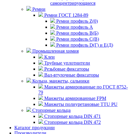
самоцентрирующиеся
Ремни
Ремни ГОСТ 1284-89
Ремни профиль Z(0)
Ремни профиль А
Ремни профиль В(Б)
Ремни профиль С(В)
Ремни профиль D(Г) и E(Д)
Промышленная химия
Клеи
Трубные уплотнители
Резьбовые фиксаторы
Вал-втулочные фиксаторы
Кольца, манжеты, сальники
Манжеты армированные по ГОСТ 8752-
79
Манжеты армированные FPM
Манжеты полиуретановые TTU PU
Стопорные кольца
Стопорные кольца DIN 471
Стопорные кольца DIN 472
Каталог продукции
Производители