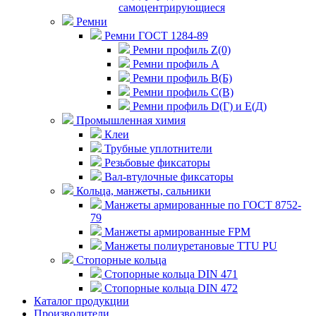
самоцентрирующиеся
Ремни
Ремни ГОСТ 1284-89
Ремни профиль Z(0)
Ремни профиль А
Ремни профиль В(Б)
Ремни профиль С(В)
Ремни профиль D(Г) и E(Д)
Промышленная химия
Клеи
Трубные уплотнители
Резьбовые фиксаторы
Вал-втулочные фиксаторы
Кольца, манжеты, сальники
Манжеты армированные по ГОСТ 8752-
79
Манжеты армированные FPM
Манжеты полиуретановые TTU PU
Стопорные кольца
Стопорные кольца DIN 471
Стопорные кольца DIN 472
Каталог продукции
Производители