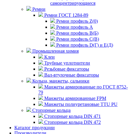
самоцентрирующиеся
Ремни
Ремни ГОСТ 1284-89
Ремни профиль Z(0)
Ремни профиль А
Ремни профиль В(Б)
Ремни профиль С(В)
Ремни профиль D(Г) и E(Д)
Промышленная химия
Клеи
Трубные уплотнители
Резьбовые фиксаторы
Вал-втулочные фиксаторы
Кольца, манжеты, сальники
Манжеты армированные по ГОСТ 8752-
79
Манжеты армированные FPM
Манжеты полиуретановые TTU PU
Стопорные кольца
Стопорные кольца DIN 471
Стопорные кольца DIN 472
Каталог продукции
Производители