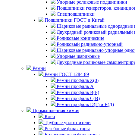
Упорные роликовые подшипники
Подшипники генераторов, кондицион
Спецподшипники
Подшипники ГОСТ и Китай
Шариковые радиальные однорядные 
Двухрядный роликовый радиальный 
Роликовые конические
Роликовый радиально-упорный
Шариковые радиально-упорные одно
Упорные шариковые
Двухрядные роликовые самоцентрир
Ремни
Ремни ГОСТ 1284-89
Ремни профиль Z(0)
Ремни профиль А
Ремни профиль В(Б)
Ремни профиль С(В)
Ремни профиль D(Г) и E(Д)
Промышленная химия
Клеи
Трубные уплотнители
Резьбовые фиксаторы
Вал-втулочные фиксаторы