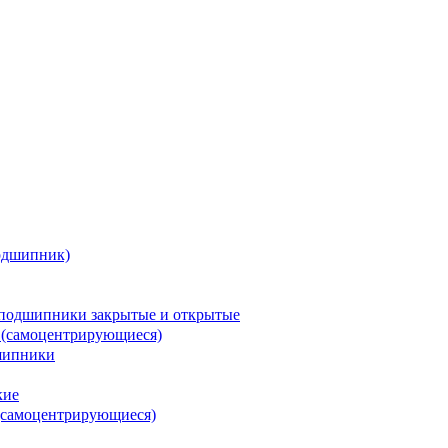
одшипник)
подшипники закрытые и открытые
 (самоцентрирующиеся)
шипники
кие
(самоцентрирующиеся)