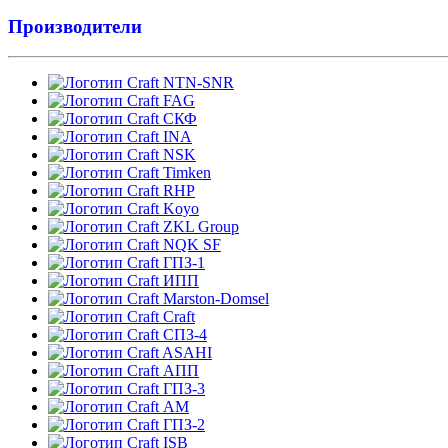
Производители
NTN-SNR
FAG
СКФ
INA
NSK
Timken
RHP
Koyo
ZKL Group
NQK SF
ГПЗ-1
ИПП
Marston-Domsel
Craft
СПЗ-4
ASAHI
АПП
ГПЗ-3
АМ
ГПЗ-2
ISB