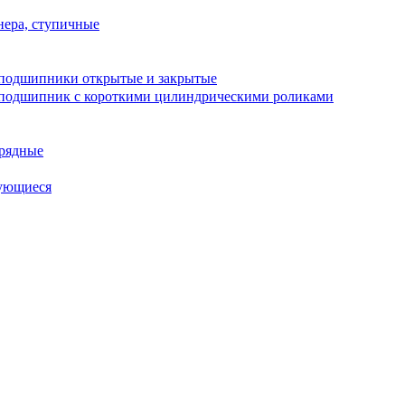
ера, ступичные
подшипники открытые и закрытые
подшипник с короткими цилиндрическими роликами
рядные
ующиеся