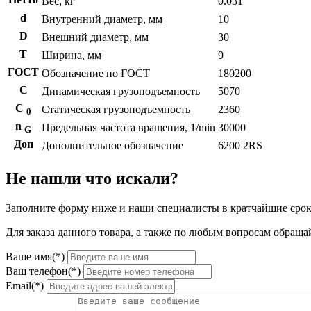
Вес, кг
0.031
d
Внутренний диаметр, мм
10
D
Внешний диаметр, мм
30
T
Ширина, мм
9
ГОСТ
Обозначение по ГОСТ
180200
C
Динамическая грузоподъемность
5070
С
Статическая грузоподъемность
2360
0
n
Предельная частота вращения, 1/min
30000
G
Доп
Дополнительное обозначение
6200 2RS
Не нашли что искали?
Заполните форму ниже и наши специалисты в кратчайшие срок
Для заказа данного товара, а также по любым вопросам обращай
Ваше имя(*)
Ваш телефон(*)
Email(*)