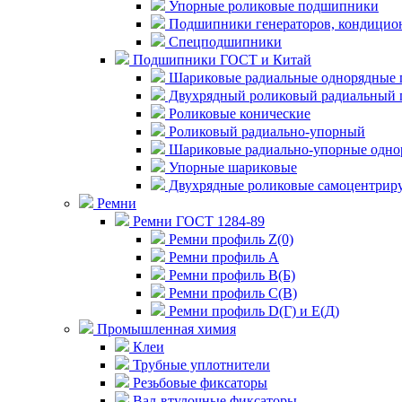
Упорные роликовые подшипники
Подшипники генераторов, кондицион
Спецподшипники
Подшипники ГОСТ и Китай
Шариковые радиальные однорядные 
Двухрядный роликовый радиальный 
Роликовые конические
Роликовый радиально-упорный
Шариковые радиально-упорные одно
Упорные шариковые
Двухрядные роликовые самоцентрир
Ремни
Ремни ГОСТ 1284-89
Ремни профиль Z(0)
Ремни профиль А
Ремни профиль В(Б)
Ремни профиль С(В)
Ремни профиль D(Г) и E(Д)
Промышленная химия
Клеи
Трубные уплотнители
Резьбовые фиксаторы
Вал-втулочные фиксаторы