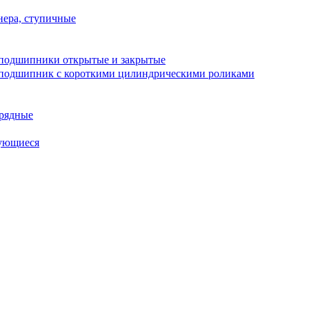
ера, ступичные
подшипники открытые и закрытые
подшипник с короткими цилиндрическими роликами
рядные
ующиеся