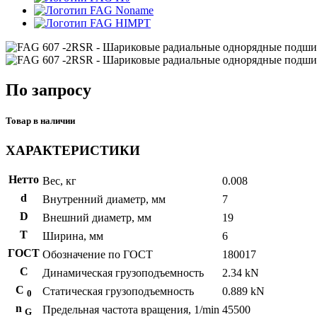
Noname
HIMPT
По запросу
Товар в наличии
ХАРАКТЕРИСТИКИ
Нетто
Вес, кг
0.008
d
Внутренний диаметр, мм
7
D
Внешний диаметр, мм
19
T
Ширина, мм
6
ГОСТ
Обозначение по ГОСТ
180017
C
Динамическая грузоподъемность
2.34 kN
С
Статическая грузоподъемность
0.889 kN
0
n
Предельная частота вращения, 1/min
45500
G