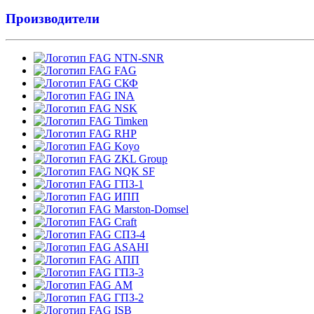
Производители
NTN-SNR
FAG
СКФ
INA
NSK
Timken
RHP
Koyo
ZKL Group
NQK SF
ГПЗ-1
ИПП
Marston-Domsel
Craft
СПЗ-4
ASAHI
АПП
ГПЗ-3
АМ
ГПЗ-2
ISB