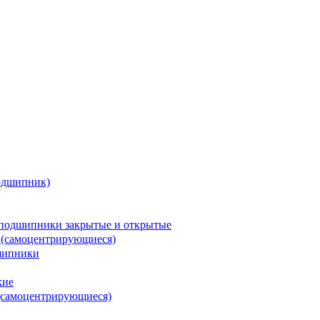
одшипник)
подшипники закрытые и открытые
 (самоцентрирующиеся)
шипники
кие
(самоцентрирующиеся)