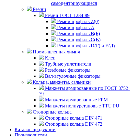
самоцентрирующиеся
Ремни
Ремни ГОСТ 1284-89
Ремни профиль Z(0)
Ремни профиль А
Ремни профиль В(Б)
Ремни профиль С(В)
Ремни профиль D(Г) и E(Д)
Промышленная химия
Клеи
Трубные уплотнители
Резьбовые фиксаторы
Вал-втулочные фиксаторы
Кольца, манжеты, сальники
Манжеты армированные по ГОСТ 8752-
79
Манжеты армированные FPM
Манжеты полиуретановые TTU PU
Стопорные кольца
Стопорные кольца DIN 471
Стопорные кольца DIN 472
Каталог продукции
Производители