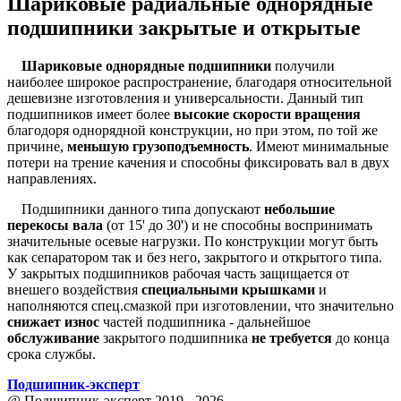
Шариковые радиальные однорядные
подшипники закрытые и открытые
Шариковые однорядные подшипники
получили
наиболее широкое распространение, благодаря относительной
дешевизне изготовления и универсальности. Данный тип
подшипников имеет более
высокие скорости вращения
благодоря однорядной конструкции, но при этом, по той же
причине,
меньшую грузоподъемность
. Имеют минимальные
потери на трение качения и способны фиксировать вал в двух
направлениях.
Подшипники данного типа допускают
небольшие
перекосы вала
(от 15' до 30') и не способны воспринимать
значительные осевые нагрузки. По конструкции могут быть
как сепаратором так и без него, закрытого и открытого типа.
У закрытых подшипников рабочая часть защищается от
внешего воздействия
специальными крышками
и
наполняются спец.смазкой при изготовлении, что значительно
снижает износ
частей подшипника - дальнейшое
обслуживание
закрытого подшипника
не требуется
до конца
срока службы.
Подшипник
-
эксперт
@ Подшипник-эксперт 2019 - 2026