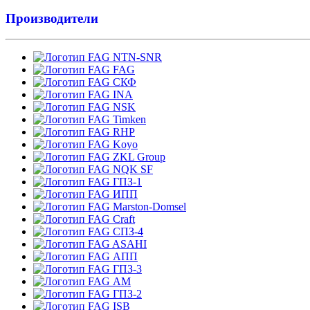
Производители
NTN-SNR
FAG
СКФ
INA
NSK
Timken
RHP
Koyo
ZKL Group
NQK SF
ГПЗ-1
ИПП
Marston-Domsel
Craft
СПЗ-4
ASAHI
АПП
ГПЗ-3
АМ
ГПЗ-2
ISB