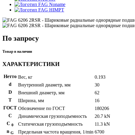
Noname
HIMPT
По запросу
Товар в наличии
ХАРАКТЕРИСТИКИ
Нетто
Вес, кг
0.193
d
Внутренний диаметр, мм
30
D
Внешний диаметр, мм
62
T
Ширина, мм
16
ГОСТ
Обозначение по ГОСТ
180206
C
Динамическая грузоподъемность
20.7 kN
С
Статическая грузоподъемность
11.3 kN
0
n
Предельная частота вращения, 1/min
6700
G