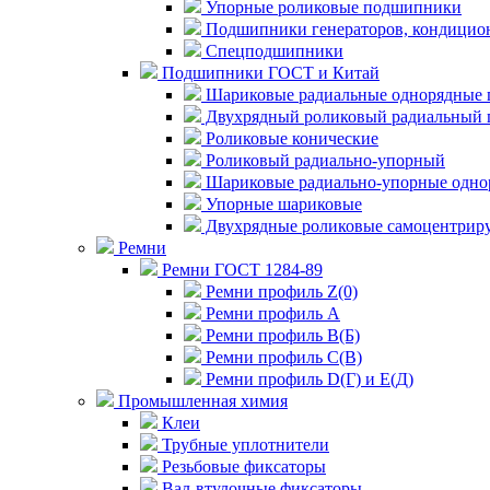
Упорные роликовые подшипники
Подшипники генераторов, кондицион
Спецподшипники
Подшипники ГОСТ и Китай
Шариковые радиальные однорядные 
Двухрядный роликовый радиальный 
Роликовые конические
Роликовый радиально-упорный
Шариковые радиально-упорные одно
Упорные шариковые
Двухрядные роликовые самоцентрир
Ремни
Ремни ГОСТ 1284-89
Ремни профиль Z(0)
Ремни профиль А
Ремни профиль В(Б)
Ремни профиль С(В)
Ремни профиль D(Г) и E(Д)
Промышленная химия
Клеи
Трубные уплотнители
Резьбовые фиксаторы
Вал-втулочные фиксаторы