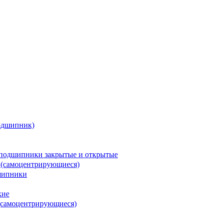
одшипник)
подшипники закрытые и открытые
 (самоцентрирующиеся)
шипники
кие
(самоцентрирующиеся)