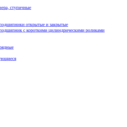
ера, ступичные
подшипники открытые и закрытые
подшипник с короткими цилиндрическими роликами
рядные
ующиеся