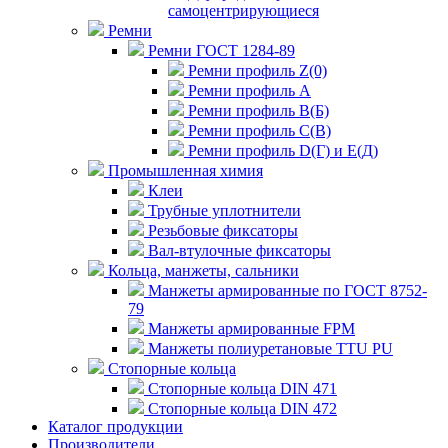
самоцентрирующиеся
Ремни
Ремни ГОСТ 1284-89
Ремни профиль Z(0)
Ремни профиль А
Ремни профиль В(Б)
Ремни профиль С(В)
Ремни профиль D(Г) и E(Д)
Промышленная химия
Клеи
Трубные уплотнители
Резьбовые фиксаторы
Вал-втулочные фиксаторы
Кольца, манжеты, сальники
Манжеты армированные по ГОСТ 8752-
79
Манжеты армированные FPM
Манжеты полиуретановые TTU PU
Стопорные кольца
Стопорные кольца DIN 471
Стопорные кольца DIN 472
Каталог продукции
Производители