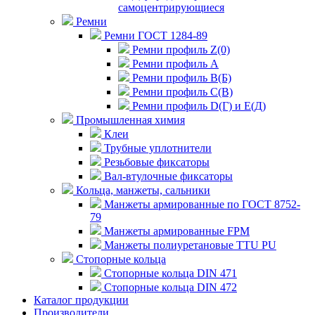
самоцентрирующиеся
Ремни
Ремни ГОСТ 1284-89
Ремни профиль Z(0)
Ремни профиль А
Ремни профиль В(Б)
Ремни профиль С(В)
Ремни профиль D(Г) и E(Д)
Промышленная химия
Клеи
Трубные уплотнители
Резьбовые фиксаторы
Вал-втулочные фиксаторы
Кольца, манжеты, сальники
Манжеты армированные по ГОСТ 8752-
79
Манжеты армированные FPM
Манжеты полиуретановые TTU PU
Стопорные кольца
Стопорные кольца DIN 471
Стопорные кольца DIN 472
Каталог продукции
Производители