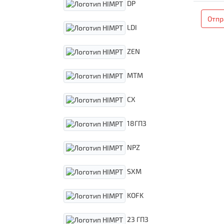
DP
Отпр
LDI
ZEN
MTM
CX
18ГПЗ
NPZ
SXM
KOFK
23 ГПЗ