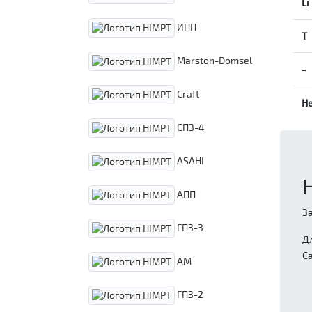
Li
ИПП
Т
Marston-Domsel
-
Craft
Н
СПЗ-4
ASAHI
АПП
З
ГПЗ-3
Д
С
АМ
ГПЗ-2