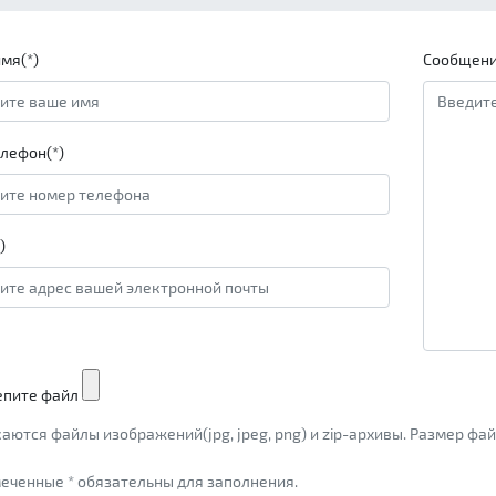
мя(*)
Сообщени
лефон(*)
)
епите файл
аются файлы изображений(jpg, jpeg, png) и zip-архивы. Размер ф
еченные * обязательны для заполнения.