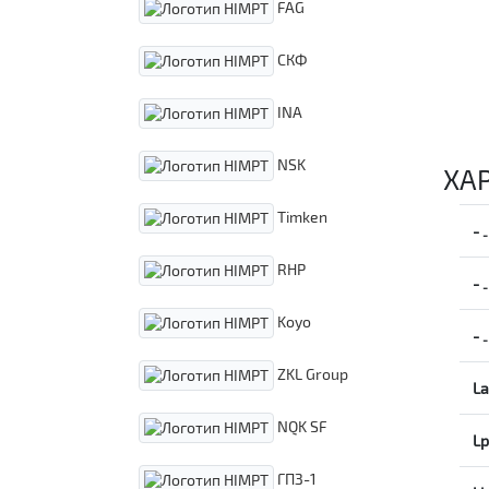
FAG
СКФ
INA
NSK
ХА
Timken
-
-
RHP
-
-
Koyo
-
-
ZKL Group
La
NQK SF
Lp
ГПЗ-1