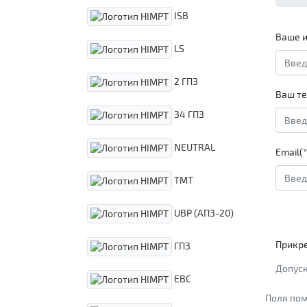
ISB
Ваше и
LS
2 ГПЗ
Ваш те
34 ГПЗ
NEUTRAL
Email(*
TMT
UBP (АПЗ-20)
Прикр
ГПЗ
Допуск
EBC
Поля пом