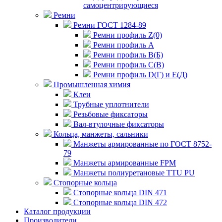
самоцентрирующиеся
Ремни
Ремни ГОСТ 1284-89
Ремни профиль Z(0)
Ремни профиль А
Ремни профиль В(Б)
Ремни профиль С(В)
Ремни профиль D(Г) и E(Д)
Промышленная химия
Клеи
Трубные уплотнители
Резьбовые фиксаторы
Вал-втулочные фиксаторы
Кольца, манжеты, сальники
Манжеты армированные по ГОСТ 8752-
79
Манжеты армированные FPM
Манжеты полиуретановые TTU PU
Стопорные кольца
Стопорные кольца DIN 471
Стопорные кольца DIN 472
Каталог продукции
Производители