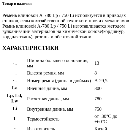
Товар в наличии
Ремень клиновой А-780 Lp / 750 Li используется в приводах
станков, сельскохозяйственной техники и прочих механизмов.
Ремнь клиновой А-780 Lp / 750 Li изготавливается методом
вулканизации материалов на химической основе(кордшнур,
кордная ткань), резины и оберточной ткани.
ХАРАКТЕРИСТИКИ
Ширина большего основания,
-
13
-
мм
-
Высота ремня, мм
8
-
-
Номер ремня (длина в дюймах)
А 29,5
-
La
Внешняя длина, мм
800
Lp, Ld,
Расчетная длина, мм
780
Lw
Li
Внутренняя длина, мм
750
от -30°C до
Т
Термостойкость
+60°C
-
Изготовитель
Китай