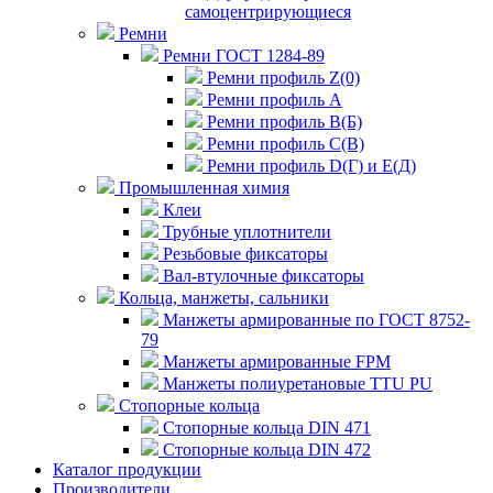
самоцентрирующиеся
Ремни
Ремни ГОСТ 1284-89
Ремни профиль Z(0)
Ремни профиль А
Ремни профиль В(Б)
Ремни профиль С(В)
Ремни профиль D(Г) и E(Д)
Промышленная химия
Клеи
Трубные уплотнители
Резьбовые фиксаторы
Вал-втулочные фиксаторы
Кольца, манжеты, сальники
Манжеты армированные по ГОСТ 8752-
79
Манжеты армированные FPM
Манжеты полиуретановые TTU PU
Стопорные кольца
Стопорные кольца DIN 471
Стопорные кольца DIN 472
Каталог продукции
Производители