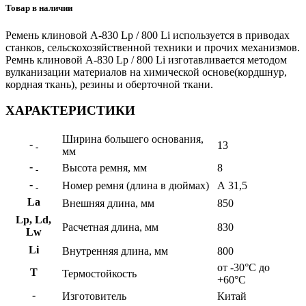
Товар в наличии
Ремень клиновой А-830 Lp / 800 Li используется в приводах
станков, сельскохозяйственной техники и прочих механизмов.
Ремнь клиновой А-830 Lp / 800 Li изготавливается методом
вулканизации материалов на химической основе(кордшнур,
кордная ткань), резины и оберточной ткани.
ХАРАКТЕРИСТИКИ
Ширина большего основания,
-
13
-
мм
-
Высота ремня, мм
8
-
-
Номер ремня (длина в дюймах)
А 31,5
-
La
Внешняя длина, мм
850
Lp, Ld,
Расчетная длина, мм
830
Lw
Li
Внутренняя длина, мм
800
от -30°C до
Т
Термостойкость
+60°C
-
Изготовитель
Китай