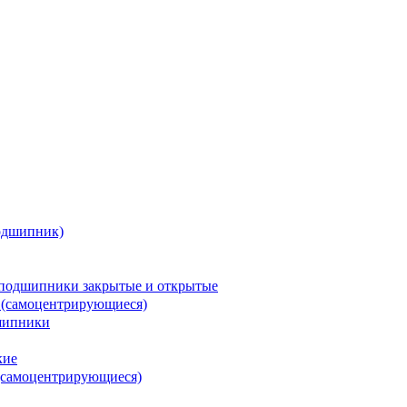
одшипник)
подшипники закрытые и открытые
 (самоцентрирующиеся)
шипники
кие
(самоцентрирующиеся)