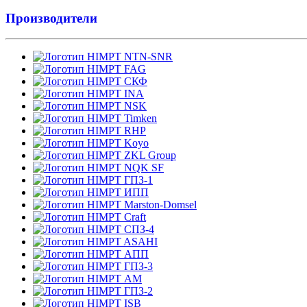
Производители
NTN-SNR
FAG
СКФ
INA
NSK
Timken
RHP
Koyo
ZKL Group
NQK SF
ГПЗ-1
ИПП
Marston-Domsel
Craft
СПЗ-4
ASAHI
АПП
ГПЗ-3
АМ
ГПЗ-2
ISB