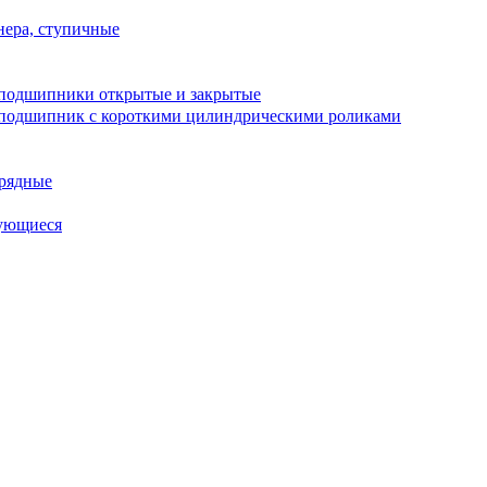
ера, ступичные
подшипники открытые и закрытые
подшипник с короткими цилиндрическими роликами
рядные
ующиеся