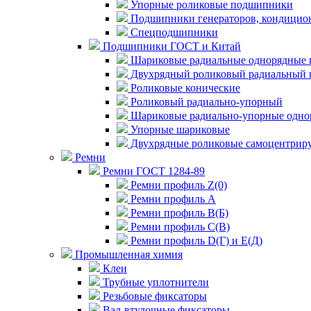
Упорные роликовые подшипники
Подшипники генераторов, кондицион
Спецподшипники
Подшипники ГОСТ и Китай
Шариковые радиальные однорядные 
Двухрядный роликовый радиальный 
Роликовые конические
Роликовый радиально-упорный
Шариковые радиально-упорные одно
Упорные шариковые
Двухрядные роликовые самоцентрир
Ремни
Ремни ГОСТ 1284-89
Ремни профиль Z(0)
Ремни профиль А
Ремни профиль В(Б)
Ремни профиль С(В)
Ремни профиль D(Г) и E(Д)
Промышленная химия
Клеи
Трубные уплотнители
Резьбовые фиксаторы
Вал-втулочные фиксаторы