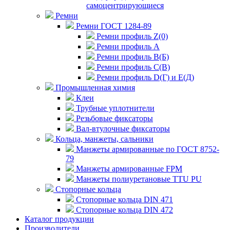
самоцентрирующиеся
Ремни
Ремни ГОСТ 1284-89
Ремни профиль Z(0)
Ремни профиль А
Ремни профиль В(Б)
Ремни профиль С(В)
Ремни профиль D(Г) и E(Д)
Промышленная химия
Клеи
Трубные уплотнители
Резьбовые фиксаторы
Вал-втулочные фиксаторы
Кольца, манжеты, сальники
Манжеты армированные по ГОСТ 8752-
79
Манжеты армированные FPM
Манжеты полиуретановые TTU PU
Стопорные кольца
Стопорные кольца DIN 471
Стопорные кольца DIN 472
Каталог продукции
Производители