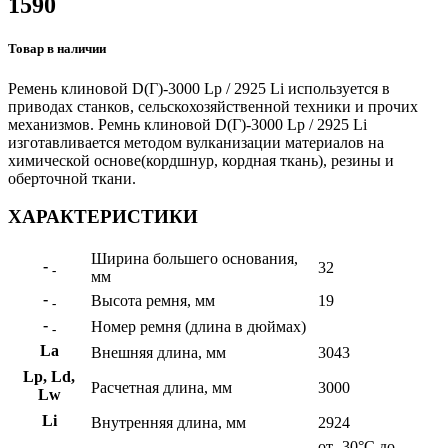
1590
Товар в наличии
Ремень клиновой D(Г)-3000 Lp / 2925 Li используется в
приводах станков, сельскохозяйственной техники и прочих
механизмов. Ремнь клиновой D(Г)-3000 Lp / 2925 Li
изготавливается методом вулканизации материалов на
химической основе(кордшнур, кордная ткань), резины и
оберточной ткани.
ХАРАКТЕРИСТИКИ
Ширина большего основания,
-
32
-
мм
-
Высота ремня, мм
19
-
-
Номер ремня (длина в дюймах)
-
La
Внешняя длина, мм
3043
Lp, Ld,
Расчетная длина, мм
3000
Lw
Li
Внутренняя длина, мм
2924
от -30°C до