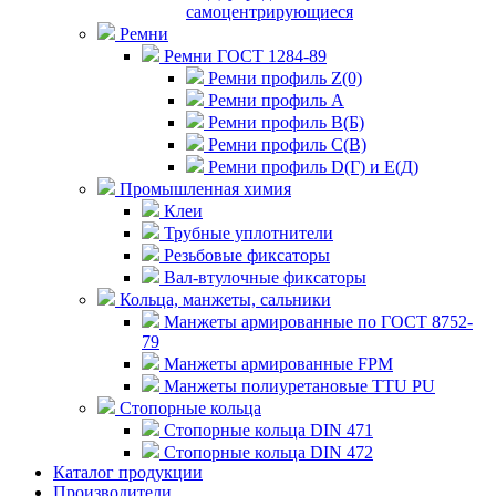
самоцентрирующиеся
Ремни
Ремни ГОСТ 1284-89
Ремни профиль Z(0)
Ремни профиль А
Ремни профиль В(Б)
Ремни профиль С(В)
Ремни профиль D(Г) и E(Д)
Промышленная химия
Клеи
Трубные уплотнители
Резьбовые фиксаторы
Вал-втулочные фиксаторы
Кольца, манжеты, сальники
Манжеты армированные по ГОСТ 8752-
79
Манжеты армированные FPM
Манжеты полиуретановые TTU PU
Стопорные кольца
Стопорные кольца DIN 471
Стопорные кольца DIN 472
Каталог продукции
Производители