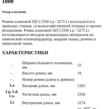
1800
Товар в наличии
Ремень клиновой D(Г)-3350 Lp / 3275 Li используется в
приводах станков, сельскохозяйственной техники и прочих
механизмов. Ремнь клиновой D(Г)-3350 Lp / 3275 Li
изготавливается методом вулканизации материалов на
химической основе(кордшнур, кордная ткань), резины и
оберточной ткани.
ХАРАКТЕРИСТИКИ
Ширина большего основания,
-
32
-
мм
-
Высота ремня, мм
19
-
-
Номер ремня (длина в дюймах)
-
La
Внешняя длина, мм
3393
Lp, Ld,
Расчетная длина, мм
3350
Lw
Li
Внутренняя длина, мм
3274
от -30°C до